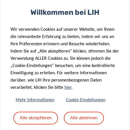
Willkommen bei LIH
12:00pm – 13:30pm
Please note that in-person attendance is
Wir verwenden Cookies auf unserer Website, um Ihnen
subject to limited availability and requires
die relevanteste Erfahrung zu bieten, indem wir uns an
prior registration. To secure your spot, kindly
Ihre Präferenzen erinnern und Besuche wiederholen.
send an email to
epican@lih.lu
Indem Sie auf „Alle akzeptieren“ klicken, stimmen Sie der
Verwendung ALLER Cookies zu. Sie können jedoch die
„Cookie-Einstellungen“ besuchen, um eine kontrollierte
Einwilligung zu erteilen. Für weitere Informationen
darüber, wie LIH Ihre personenbezogenen Daten
verarbeitet, klicken Sie bitte
hier
.
DISCOVER THE LECTURE SERIES &
Mehr Informationen
Cookie-Einstellungen
UPCOMING EVENTS
Alle akzeptieren
Alle ablehnen
EPIDEMIOLOGY &
PREVENTION