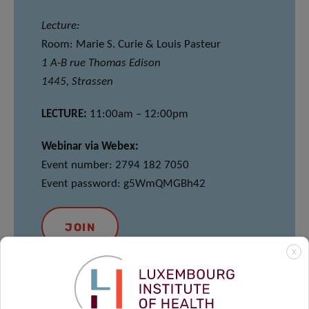
Lecture:
Room: Marie S. Curie & Louis Pasteur
1 A-B rue Thomas Edison
1445, Strassen
LECTURE:
11:00am – 12:00pm
Webinar via Webex:
Event number: 2794 182 7050
Event password: g5WmQMGBh42
JOIN
X
MEET & EAT