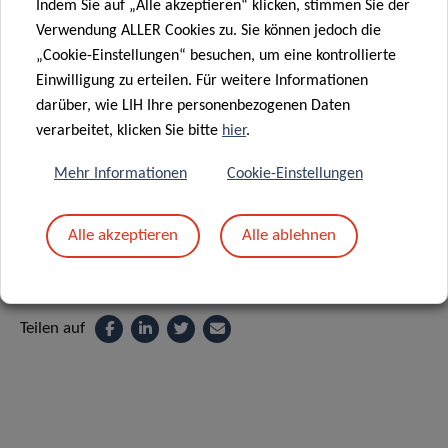
the following link:
Indem Sie auf „Alle akzeptieren“ klicken, stimmen Sie der
Verwendung ALLER Cookies zu. Sie können jedoch die
„Cookie-Einstellungen“ besuchen, um eine kontrollierte
REGISTRATION
Einwilligung zu erteilen. Für weitere Informationen
darüber, wie LIH Ihre personenbezogenen Daten
verarbeitet, klicken Sie bitte
hier
.
Supported by:
Mehr Informationen
Cookie-Einstellungen
Alle akzeptieren
Alle ablehnen
Teilen auf