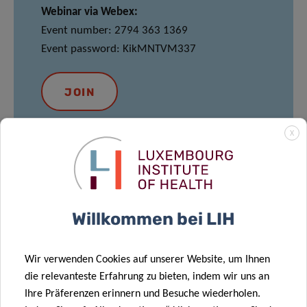
Webinar via Webex:
Event number: 2794 363 1369
Event password: KikMNTVM337
JOIN
X
MEET & EAT
12:00pm – 13:30pm
Willkommen bei LIH
Conference Barbara – Maison des Sciences
Humaines
Wir verwenden Cookies auf unserer Website, um Ihnen
Light lunch provided
–
*Please note that
die relevanteste Erfahrung zu bieten, indem wir uns an
registration for Meet and Eat is mandatory via
Ihre Präferenzen erinnern und Besuche wiederholen.