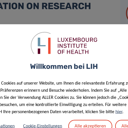
ATION ON RESEARCH
nounce its endorsement of the
San Francisco Declaration on
 commitment to advancing responsible, transparent, and
t of scientific innovation in population health, oncology,
Willkommen bei LIH
rove public health through cutting-edge, translational
 core values of scientific integrity, research excellence, and
Cookies auf unserer Website, um Ihnen die relevanteste Erfahrung z
e Präferenzen erinnern und Besuche wiederholen. Indem Sie auf „Alle
rics, such as impact factors, and toward a more
en Sie der Verwendung ALLER Cookies zu. Sie können jedoch die „Cook
besuchen, um eine kontrollierte Einwilligung zu erteilen. Für weiter
rch performance. This commitment is already embedded in
H Ihre personenbezogenen Daten verarbeitet, klicken Sie bitte
hier
.
 2019, which provides group leaders with structured, stable
e promoting
accountability and long-term sustainability
.
Alle akzeptieren
All
ationen
Cookie-Einstellungen