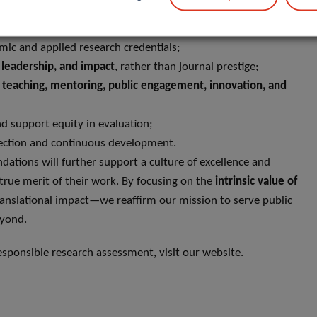
ystem is built upon:
ic and applied research credentials;
n, leadership, and impact
, rather than journal prestige;
g
teaching, mentoring, public engagement, innovation, and
nd support equity in evaluation;
flection and continuous development.
tions will further support a culture of excellence and
true merit of their work. By focusing on the
intrinsic value of
nslational impact—we reaffirm our mission to serve public
eyond.
ponsible research assessment, visit our website.