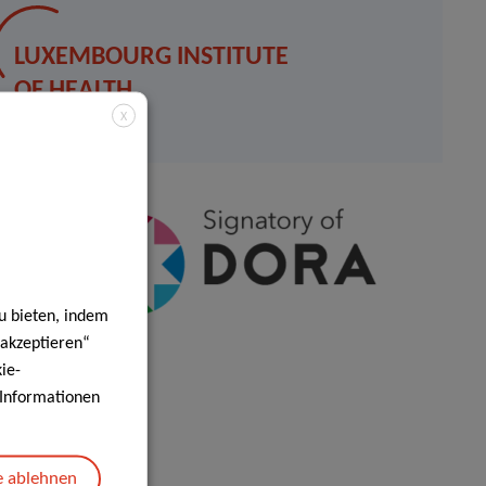
LUXEMBOURG INSTITUTE
OF HEALTH
X
Contact
u bieten, indem
 akzeptieren“
ie-
e Informationen
e ablehnen