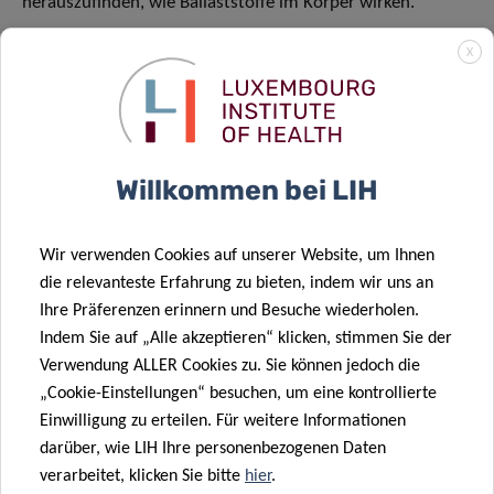
herauszufinden, wie Ballaststoffe im Körper wirken.
X
Das Verständnis des gesamten Spektrums
an Metaboliten, die bei der Fermentation von
Ballaststoffen entstehen, wird uns helfen,
Willkommen bei LIH
personalisierte Ernährungskonzepte zu
entwickeln, die die Gesundheit jedes
Einzelnen optimieren. Diese Forschung
Wir verwenden Cookies auf unserer Website, um Ihnen
die relevanteste Erfahrung zu bieten, indem wir uns an
eröffnet neue Möglichkeiten für
Ihre Präferenzen erinnern und Besuche wiederholen.
personalisierte Diäten, die die
Indem Sie auf „Alle akzeptieren“ klicken, stimmen Sie der
Gesundheitsergebnisse verbessern könnten,
Verwendung ALLER Cookies zu. Sie können jedoch die
„Cookie-Einstellungen“ besuchen, um eine kontrollierte
indem sie die einzigartige Art und Weise
Einwilligung zu erteilen. Für weitere Informationen
berücksichtigen, wie unser Körper auf
darüber, wie LIH Ihre personenbezogenen Daten
Ballaststoffe reagiert
„
verarbeitet, klicken Sie bitte
hier
.