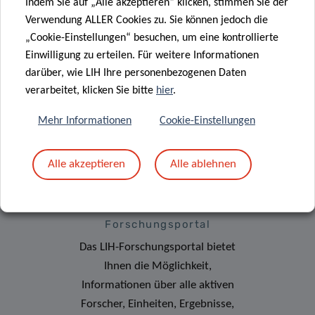
Indem Sie auf „Alle akzeptieren“ klicken, stimmen Sie der
Verwendung ALLER Cookies zu. Sie können jedoch die
„Cookie-Einstellungen“ besuchen, um eine kontrollierte
Abonnieren Sie den
Einwilligung zu erteilen. Für weitere Informationen
LIH-Newsletter
darüber, wie LIH Ihre personenbezogenen Daten
verarbeitet, klicken Sie bitte
hier
.
Mehr Informationen
Cookie-Einstellungen
Alle akzeptieren
Alle ablehnen
Forschungsportal
Das LIH-Forschungsportal bietet
Ihnen die Möglichkeit,
Informationen über alle aktiven
Forscher, Einheiten, Ergebnisse,