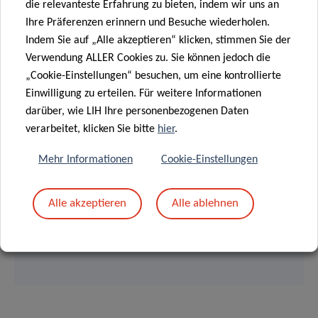
die relevanteste Erfahrung zu bieten, indem wir uns an
Ihre Präferenzen erinnern und Besuche wiederholen.
Indem Sie auf „Alle akzeptieren“ klicken, stimmen Sie der
Verwendung ALLER Cookies zu. Sie können jedoch die
„Cookie-Einstellungen“ besuchen, um eine kontrollierte
SCIENTIFIC CONTACT
Einwilligung zu erteilen. Für weitere Informationen
darüber, wie LIH Ihre personenbezogenen Daten
DR. OLIVIER
verarbeitet, klicken Sie bitte
hier
.
KEUNEN
Mehr Informationen
Cookie-Einstellungen
BraINE Group
Group Leader
Alle akzeptieren
Alle ablehnen
Contact