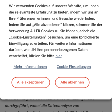
Nature Communications unter dem vollständigen Titel
Wir verwenden Cookies auf unserer Website, um Ihnen
veröffentlicht:
“
Multiomics approaches disclose very-
die relevanteste Erfahrung zu bieten, indem wir uns an
early molecular and cellular switches during insect-
Ihre Präferenzen erinnern und Besuche wiederholen.
venom allergen-specific immunotherapy: an
Indem Sie auf „Alle akzeptieren“ klicken, stimmen Sie der
observational study
.”
Verwendung ALLER Cookies zu. Sie können jedoch die
„Cookie-Einstellungen“ besuchen, um eine kontrollierte
Finanzierung und Kooperationen
Einwilligung zu erteilen. Für weitere Informationen
darüber, wie LIH Ihre personenbezogenen Daten
Diese Studie, die bei ClinicalTrials.gov registriert ist, wurde
verarbeitet, klicken Sie bitte
hier
.
in Zusammenarbeit mit dem Centre Hospitalier de
Luxembourg (CHL) durchgeführt, wo Patienten rekrutiert
Mehr Informationen
Cookie-Einstellungen
und von Allergiespezialisten nach klinischen
Standardprotokollen behandelt wurden. Die Erstellung
Alle akzeptieren
Alle ablehnen
von Immunprofilen und die Probenanalyse wurden von
der Abteilung für Infektionen und Immunität (DII) des LIH
und der Integrierten Biobank von Luxemburg (IBBL)
durchgeführt, wobei die Datenanalyse von