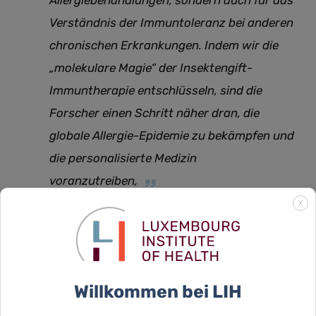
Allergiebehandlungen, sondern auch für das
Verständnis der Immuntoleranz bei anderen
chronischen Erkrankungen. Indem wir die
„molekulare Magie“ der Insektengift-
Immuntherapie entschlüsseln, sind die
Forscher einen Schritt näher dran, die
globale Allergie-Epidemie zu bekämpfen und
die personalisierte Medizin
voranzutreiben,
X
schloss Professor Markus Ollert, Hauptautor der
Arbeit und Direktor der LIH-Abteilung für Infektion
und Immunität.
Willkommen bei LIH
Die Studie wurde in der renommierten Fachzeitschrift