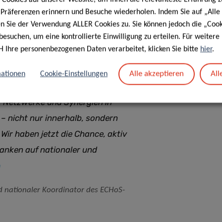
same Anstrengung wird F&I- und Gesundheitsmaßnahmen
e Präferenzen erinnern und Besuche wiederholen. Indem Sie auf „Alle
en Sie der Verwendung ALLER Cookies zu. Sie können jedoch die „Cook
 in Richtung menschenzentrierten Gesundheits- und
besuchen, um eine kontrollierte Einwilligung zu erteilen. Für weiter
viduelle Anstrengungen und fragmentierte Initiativen nicht
H Ihre personenbezogenen Daten verarbeitet, klicken Sie bitte
hier
.
Alle akzeptieren
All
ationen
Cookie-Einstellungen
liedsstaats der Europäischen Union
, Netzwerke und Synergien in
 nicht nur innerhalb, sondern
Wir haben jetzt die Chance, aktiv
danken auf nationaler und
nd nationaler Koordinator des ECHoS-