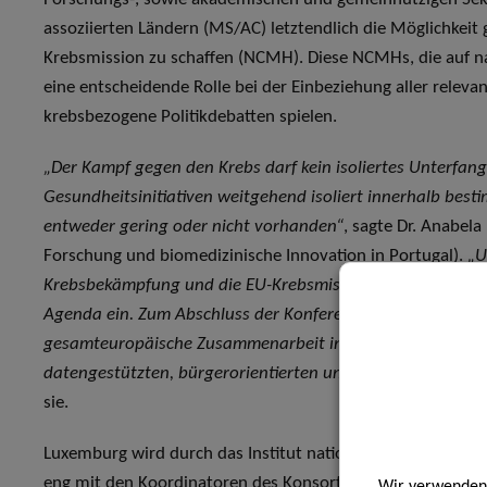
assoziierten Ländern (MS/AC) letztendlich die Möglichkeit 
Krebsmission zu schaffen (NCMH). Diese NCMHs, die auf nat
eine entscheidende Rolle bei der Einbeziehung aller relevan
krebsbezogene Politikdebatten spielen.
„Der Kampf gegen den Krebs darf kein isoliertes Unterfang
Gesundheitsinitiativen weitgehend isoliert innerhalb bes
entweder gering oder nicht vorhanden“
, sagte Dr. Anabela
Forschung und biomedizinische Innovation in Portugal).
„U
Krebsbekämpfung und die EU-Krebsmission nimmt Krebs ein
Agenda ein. Zum Abschluss der Konferenz zur Zukunft Europ
gesamteuropäische Zusammenarbeit in Richtung eines Ansa
datengestützten, bürgerorientierten und forschungsorienti
sie.
Luxemburg wird durch das Institut national du cancer (INC)
eng mit den Koordinatoren des Konsortiums (AICIB) und 
Wir verwenden 