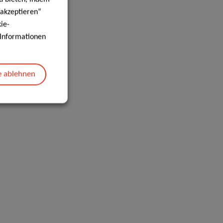
 akzeptieren“
ie-
e Informationen
e ablehnen