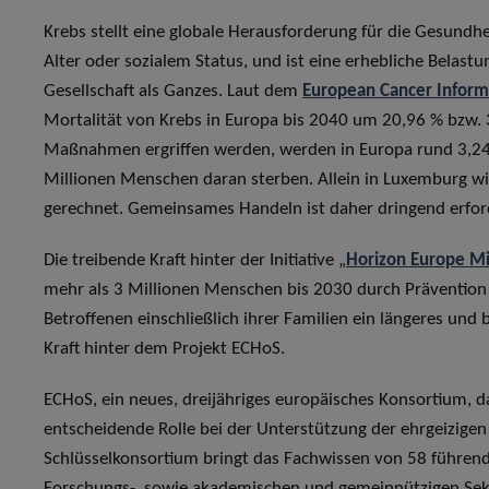
Krebs stellt eine globale Herausforderung für die Gesundhe
Alter oder sozialem Status, und ist eine erhebliche Belastu
Gesellschaft als Ganzes. Laut dem
European Cancer Inform
Mortalität von Krebs in Europa bis 2040 um 20,96 % bzw. 
Maßnahmen ergriffen werden, werden in Europa rund 3,24
Millionen Menschen daran sterben. Allein in Luxemburg w
gerechnet. Gemeinsames Handeln ist daher dringend erford
Die treibende Kraft hinter der Initiative „
Horizon Europe Mi
mehr als 3 Millionen Menschen bis 2030 durch Prävention 
Betroffenen einschließlich ihrer Familien ein längeres und 
Kraft hinter dem Projekt ECHoS.
ECHoS, ein neues, dreijähriges europäisches Konsortium, d
entscheidende Rolle bei der Unterstützung der ehrgeizigen Z
Schlüsselkonsortium bringt das Fachwissen von 58 führen
Forschungs-, sowie akademischen und gemeinnützigen Se