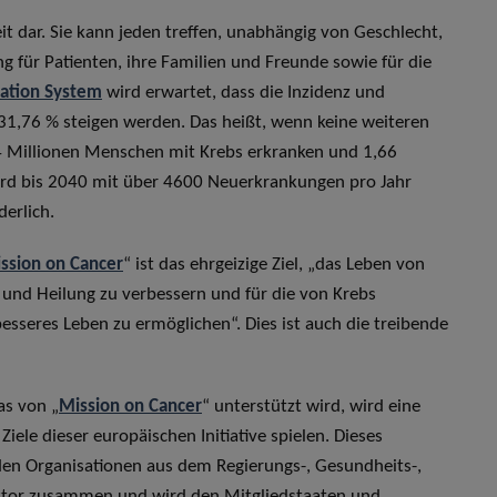
it dar. Sie kann jeden treffen, unabhängig von Geschlecht,
ng für Patienten, ihre Familien und Freunde sowie für die
ation System
wird erwartet, dass die Inzidenz und
31,76 % steigen werden. Das heißt, wenn keine weiteren
 Millionen Menschen mit Krebs erkranken und 1,66
ird bis 2040 mit über 4600 Neuerkrankungen pro Jahr
erlich.
ssion on Cancer
“ ist das ehrgeizige Ziel, „das Leben von
und Heilung zu verbessern und für die von Krebs
besseres Leben zu ermöglichen“. Dies ist auch die treibende
as von „
Mission on Cancer
“ unterstützt wird, wird eine
iele dieser europäischen Initiative spielen. Dieses
den Organisationen aus dem Regierungs-, Gesundheits-,
ktor zusammen und wird den Mitgliedstaaten und