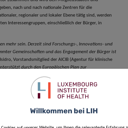
geben, nach und nach nationale Zentren für die
ionaler, regionaler und lokaler Ebene tätig sind, werden
ten Interessengruppen, einschließlich der Bürger, in
en mehr sein. Derzeit sind Forschungs-, Innovations- und
timmter Gemeinschaften und das Engagement der Bürger ist
 Isidro, Vorstandsmitglied der AICIB (Agentur für klinische
nterstützt durch den Europäischen Plan zur
en zentralen Platz auf der europäischen politischen
as setzten sich die politischen Führer für eine
tzes von Gesundheit-in-allen-Politikbereichen und einer
erten Agenda ein. Die Zeit zum Handeln ist jetzt“
, schloss
Willkommen bei LIH
 und das Luxembourg Institute of Health (LIH) vertreten, die
führenden Experten in ganz Europa zusammenarbeiten
Cookies auf unserer Website, um Ihnen die relevanteste Erfahrung z