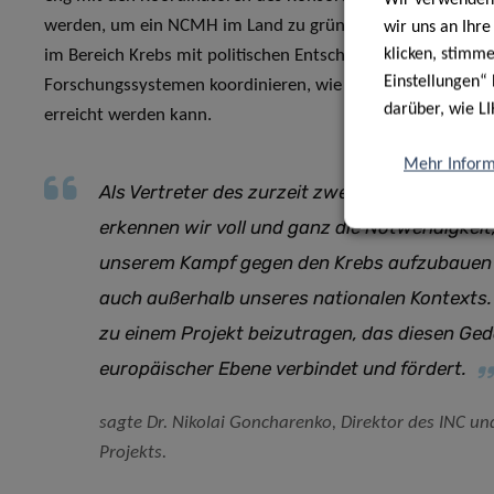
werden, um ein NCMH im Land zu gründen. Diese gemein
wir uns an Ihr
klicken, stimm
im Bereich Krebs mit politischen Entscheidungs­prozessen
Einstellungen“ 
Forschungssystemen koordinieren, wie es bisher durch indi
darüber, wie LI
erreicht werden kann.
Mehr Inform
Als Vertreter des zurzeit zweitkleinsten Mitg
erkennen wir voll und ganz die Notwendigkeit
unserem Kampf gegen den Krebs aufzubauen –
auch außerhalb unseres nationalen Kontexts. 
zu einem Projekt beizutragen, das diesen Ge
europäischer Ebene verbindet und fördert.
sagte Dr. Nikolai Goncharenko, Direktor des INC u
Projekts.