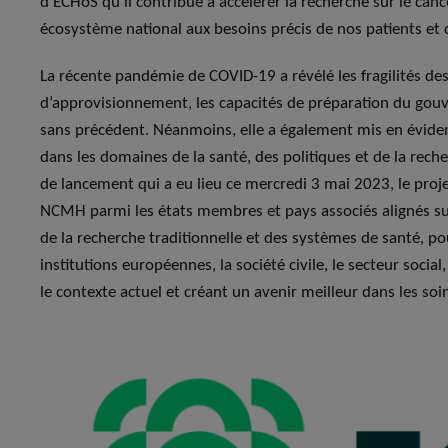
d’ECHoS qu’il contribue à accélérer la recherche sur le canc
écosystème national aux besoins précis de nos patients et de
La récente pandémie de COVID-19 a révélé les fragilités des
d’approvisionnement, les capacités de préparation du gou
sans précédent. Néanmoins, elle a également mis en évidenc
dans les domaines de la santé, des politiques et de la reche
de lancement qui a eu lieu ce mercredi 3 mai 2023, le proje
NCMH parmi les états membres et pays associés alignés su
de la recherche traditionnelle et des systèmes de santé, po
institutions européennes, la société civile, le secteur social,
le contexte actuel et créant un avenir meilleur dans les soin