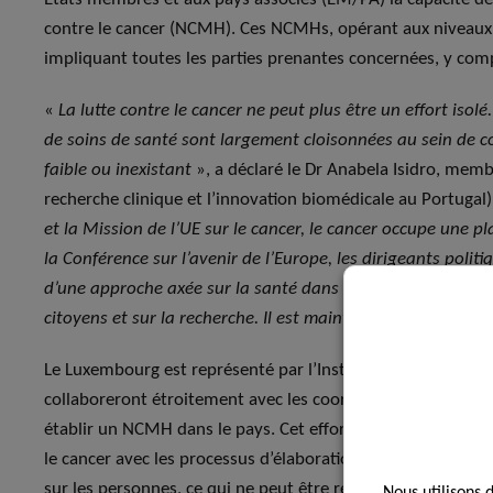
contre le cancer (NCMH). Ces NCMHs, opérant aux niveaux nat
impliquant toutes les parties prenantes concernées, y compri
«
La lutte contre le cancer ne peut plus être un effort isolé
de soins de santé sont largement cloisonnées au sein de 
faible ou inexistant
», a déclaré le Dr Anabela Isidro, memb
recherche clinique et l’innovation biomédicale au Portugal)
et la Mission de l’UE sur le cancer, le cancer occupe une p
la Conférence sur l’avenir de l’Europe, les dirigeants pol
d’une approche axée sur la santé dans toutes les politique
citoyens et sur la recherche. Il est maintenant temps d’agir
Le Luxembourg est représenté par l’Institut National du Can
collaboreront étroitement avec les coordinateurs du conso
établir un NCMH dans le pays. Cet effort combiné coordonn
le cancer avec les processus d’élaboration des politiques, 
sur les personnes, ce qui ne peut être réalisé par des effort
Nous utilisons 