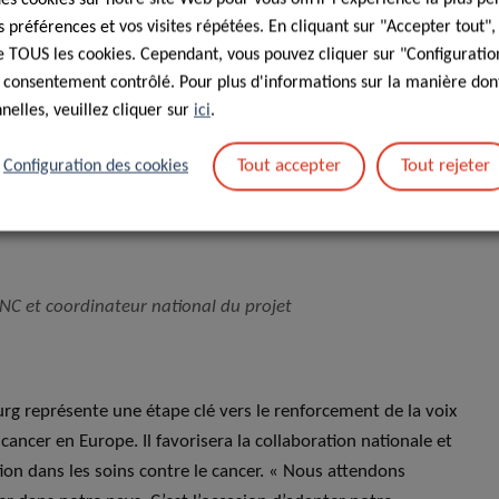
préférences et vos visites répétées. En cliquant sur "Accepter tout"
 de TOUS les cookies. Cependant, vous pouvez cliquer sur "Configuratio
tit État membre de l’Union
 consentement contrôlé. Pour plus d'informations sur la manière dont
 nécessité d’établir des réseaux
elles, veuillez cliquer sur
ici
.
r, non seulement à l’intérieur mais
Tout accepter
Tout rejeter
Configuration des cookies
us avons maintenant l’opportunité
nectera et promouvra cette notion
’INC et coordinateur national du projet
g représente une étape clé vers le renforcement de la voix
cancer en Europe. Il favorisera la collaboration nationale et
ation dans les soins contre le cancer. « Nous attendons