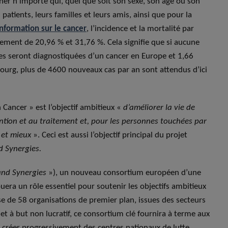
her n’importe qui, quel que soit son sexe, son âge ou son
patients, leurs familles et leurs amis, ainsi que pour la
formation sur le cancer
, l’incidence et la mortalité par
ement de 20,96 % et 31,76 %. Cela signifie que si aucune
nes seront diagnostiquées d’un cancer en Europe et 1,66
urg, plus de 4600 nouveaux cas par an sont attendus d’ici
 Cancer » est l’objectif ambitieux «
d’améliorer la vie de
ention et au traitement et, pour les personnes touchées par
 et mieux
». Ceci est aussi l’objectif principal du projet
d Synergies.
and Synergies
»), un nouveau consortium européen d’une
ouera un rôle essentiel pour soutenir les objectifs ambitieux
ise de 58 organisations de premier plan, issues des secteurs
et à but non lucratif, ce consortium clé fournira à terme aux
 créer progressivement des centres nationaux de lutte