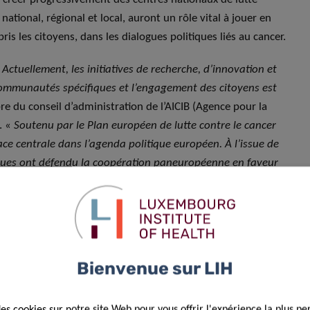
ional, régional et local, auront un rôle vital à jouer en
s les citoyens, dans les dialogues politiques liés au cancer.
. Actuellement, les initiatives de recherche, d’innovation et
communautés spécifiques et l’engagement des citoyens est
re du conseil d’administration de l’AICIB (Agence pour la
. «
Soutenu par le Plan européen de lutte contre le cancer
lace centrale dans l’agenda politique européen. À l’issue de
itiques ont défendu la coopération paneuropéenne en faveur
s et d’un programme fondé sur les données, centré sur les
.
» conclut-elle.
cer (INC) et le Luxembourg Institute of Health (LIH), qui
rtium (AICIB) et des plus grands experts Européens, pour
Bienvenue sur LIH
era les actions de R&I et en matière de soins de santé sur
vers des systèmes de soins de santé et de recherche centrés
s individuels et des initiatives fragmentées.
des cookies sur notre site Web pour vous offrir l'expérience la plus pe