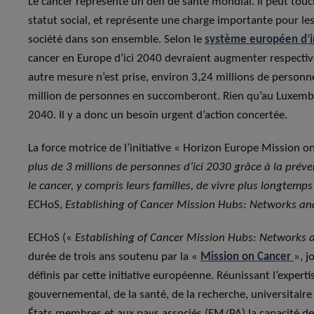
Le cancer représente un défi de santé mondial. Il peut touc
statut social, et représente une charge importante pour les 
société dans son ensemble. Selon le
système européen d’in
cancer en Europe d’ici 2040 devraient augmenter respectiv
autre mesure n’est prise, environ 3,24 millions de person
million de personnes en succomberont. Rien qu’au Luxembo
2040. Il y a donc un besoin urgent d’action concertée.
La force motrice de l’initiative « Horizon Europe Mission on
plus de 3 millions de personnes d’ici 2030 grâce à la prév
le cancer, y compris leurs familles, de vivre plus longtemps
ECHoS,
Establishing of Cancer Mission Hubs: Networks an
ECHoS («
Establishing of Cancer Mission Hubs: Networks 
durée de trois ans soutenu par la «
Mission on Cancer
», j
définis par cette initiative européenne. Réunissant l’expert
gouvernemental, de la santé, de la recherche, universitaire 
États membres et aux pays associés (EM/PA) la capacité de