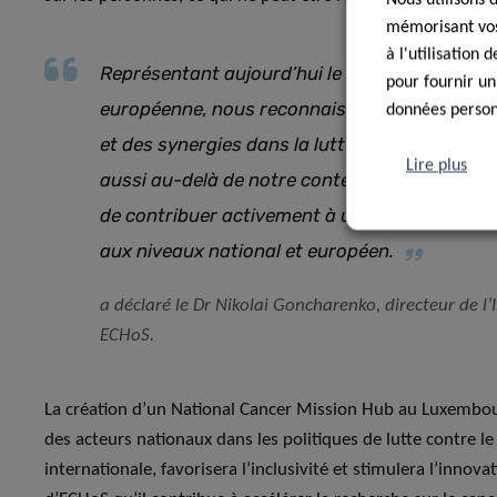
mémorisant vos 
à l'utilisation
Représentant aujourd’hui le deuxième plus pe
pour fournir un
européenne, nous reconnaissons pleinement la
données personn
et des synergies dans la lutte contre le cance
Lire plus
aussi au-delà de notre contexte national. No
de contribuer activement à un projet qui con
aux niveaux national et européen.
a déclaré le Dr Nikolai Goncharenko, directeur de l
ECHoS.
La création d’un National Cancer Mission Hub au Luxembour
des acteurs nationaux dans les politiques de lutte contre le 
internationale, favorisera l’inclusivité et stimulera l’innov