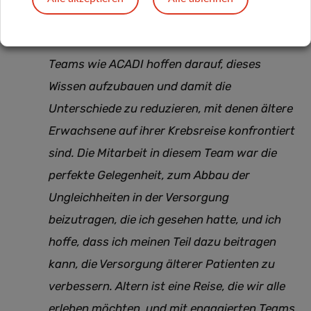
zu kennen, haben wir jedoch noch viel zu
lernen.
Teams wie ACADI hoffen darauf, dieses
Wissen aufzubauen und damit die
Unterschiede zu reduzieren, mit denen ältere
Erwachsene auf ihrer Krebsreise konfrontiert
sind. Die Mitarbeit in diesem Team war die
perfekte Gelegenheit, zum Abbau der
Ungleichheiten in der Versorgung
beizutragen, die ich gesehen hatte, und ich
hoffe, dass ich meinen Teil dazu beitragen
kann, die Versorgung älterer Patienten zu
verbessern. Altern ist eine Reise, die wir alle
erleben möchten, und mit engagierten Teams