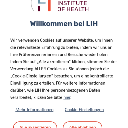
mich, die Kluft zwischen Patienten und
Gesundheitsdienstleistern zu überbrücken,
Willkommen bei LIH
indem ich beide Perspektiven in die
Entwicklung kommunikativer Fähigkeiten
Wir verwenden Cookies auf unserer Website, um Ihnen
einbezog. Doch während ich tiefer in die
die relevanteste Erfahrung zu bieten, indem wir uns an
Materie eindrang und meine Promotion
Ihre Präferenzen erinnern und Besuche wiederholen.
abschloss, erkannte ich, dass dies nur die
Indem Sie auf „Alle akzeptieren“ klicken, stimmen Sie der
Verwendung ALLER Cookies zu. Sie können jedoch die
Oberfläche eines viel größeren Problems
„Cookie-Einstellungen“ besuchen, um eine kontrollierte
berührte.
Einwilligung zu erteilen. Für weitere Informationen
darüber, wie LIH Ihre personenbezogenen Daten
Um vulnerable Patienten zu stärken,
verarbeitet, klicken Sie bitte
hier
.
insbesondere ältere Erwachsene, müssen wir
Mehr Informationen
Cookie-Einstellungen
unsere Ansätze an ihre Betreuung anpassen.
Wenn es darum geht, den besten Weg hierfür
Alle akzeptieren
Alle ablehnen