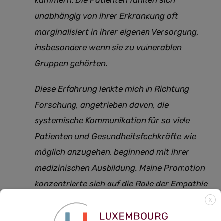
kümmern. Die Patienten fühlten sich
unabhängig von ihrer Erkrankung oft
marginalisiert in ihrer eigenen Versorgung,
insbesondere wenn sie zu vulnerablen
Gruppen gehörten.
Diese Erfahrung lenkte mich in Richtung
Forschung, angetrieben davon, die
systemische Kommunikation für so viele
Patienten und Gesundheitsfachkräfte wie
möglich anzugehen, beginnend mit ihrer
medizinischen Ausbildung. Meine Promotion
konzentrierte sich auf die Rolle der Empathie
in den kommunikativen Fähigkeiten im
X
medizinischen Bereich, und ich bemühte