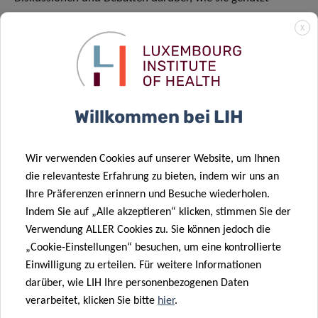
werden können, um kausale Forschung zu verbessern. Im
X
März präsentierte Ornela Ingrid Siapdje Tchomkem – die
kürzlich als Praktikantin zu unserem Team gestoßen ist –
einen Artikel über Target Trial Emulation als Rahmen für
das Design und die Analyse von Beobachtungsstudien.
Willkommen bei LIH
Die besprochenen Artikel finden Sie hier:
Wir verwenden Cookies auf unserer Website, um Ihnen
Directed Acyclic Graphs:
die relevanteste Erfahrung zu bieten, indem wir uns an
https://www.jclinepi.com/article/S0895-4356(21)00240-
Ihre Präferenzen erinnern und Besuche wiederholen.
7/fulltext
Indem Sie auf „Alle akzeptieren“ klicken, stimmen Sie der
Verwendung ALLER Cookies zu. Sie können jedoch die
Target trials:
https://www.jclinepi.com/article/S0895-
„Cookie-Einstellungen“ besuchen, um eine kontrollierte
4356(16)30136-6/fulltext
Einwilligung zu erteilen. Für weitere Informationen
darüber, wie LIH Ihre personenbezogenen Daten
Wenn Sie mehr über den monatlichen Journal Club
verarbeitet, klicken Sie bitte
hier
.
erfahren möchten, wenden Sie sich bitte an Dr. Bafei unter: