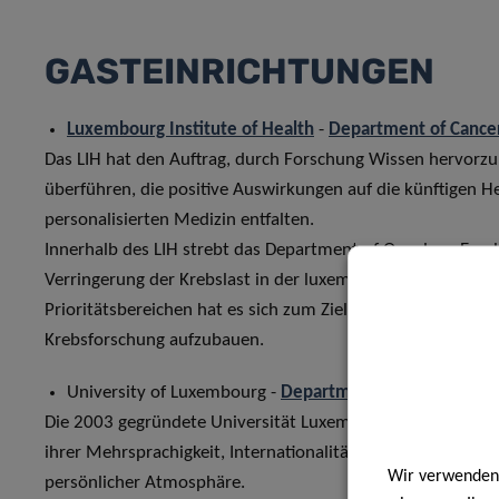
GASTEINRICHTUNGEN
Luxembourg Institute of Health
-
Department of Cance
Das LIH hat den Auftrag, durch Forschung Wissen hervorz
überführen, die positive Auswirkungen auf die künftigen
personalisierten Medizin entfalten.
Innerhalb des LIH strebt das Department of Oncology Exzel
Verringerung der Krebslast in der luxemburgischen Bevölke
Prioritätsbereichen hat es sich zum Ziel gesetzt, Exzellenz 
Krebsforschung aufzubauen.
University of Luxembourg -
Department of Life Science
Die 2003 gegründete Universität Luxemburg ist die einzig
ihrer Mehrsprachigkeit, Internationalität und Forschungso
Wir verwenden 
persönlicher Atmosphäre.