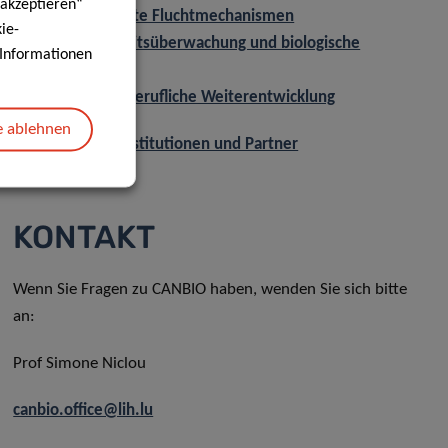
 akzeptieren“
WP2: Induzierte Fluchtmechanismen
ie-
WP3: Krankheitsüberwachung und biologische
e Informationen
Netzwerke
Ausbildung und berufliche Weiterentwicklung
e ablehnen
Aufnehmende Institutionen und Partner
KONTAKT
Wenn Sie Fragen zu CANBIO haben, wenden Sie sich bitte
an:
Prof Simone Niclou
canbio.office@lih.lu