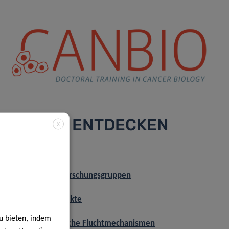
CANBIO ENTDECKEN
X
Über Canbio
Teilnehmende Forschungsgruppen
Individuelle Projekte
u bieten, indem
WP1: Intrinsische Fluchtmechanismen