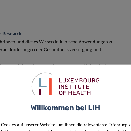
r Research
ubringen und dieses Wissen in klinische Anwendungen zu
 Herausforderungen der Gesundheitsversorgung und
lenz durch Forschung an, die einen wesentlichen Beitrag zur
rung und darüber hinaus leistet. In seinen
in der Grundlagen-, translationalen und klinischen
s and Medicine
Willkommen bei LIH
e staatliche Universität des Großherzogtums Luxemburg. Mit
rientierung ist sie zudem eine moderne Einrichtung mit
Cookies auf unserer Website, um Ihnen die relevanteste Erfahrung z