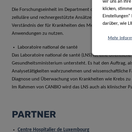
wir uns an Ihr
klicken, stimm
Die Forschungseinheit im Department of Life Sciences and
Einstellungen“ 
zelluläre und rechnergestützte Ansätze zusammen und bes
darüber, wie LI
Verständnis der für Krankheiten des Menschen relevanten 
Anwendungen zu nutzen.
Mehr Inform
Laboratoire national de santé
Das Laboratoire national de santé (LNS) ist eine öffentlic
Gesundheitsministerium untersteht. Es hat den Auftrag, al
Analysetätigkeiten wahrzunehmen und wissenschaftliche
Diagnose und Überwachung von Krankheiten wie Krebs zu 
Im Rahmen von CANBIO wird das LNS auch als klinischer Pa
PARTNER
Centre Hospitalier de Luxembourg