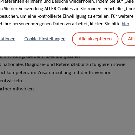
e Präferenzen erinnern und Besuche wiederholen. Indem Sie auf „Alle
en Sie der Verwendung ALLER Cookies zu. Sie können jedoch die „Cook
 Medicine der Universität Luxemburg führt molekulare,
besuchen, um eine kontrollierte Einwilligung zu erteilen. Für weiter
chäftigt sich hauptsächlich mit dem grundlegenden
H Ihre personenbezogenen Daten verarbeitet, klicken Sie bitte
hier
.
biologischen Prozesse, um dies für biomedizinische
Alle akzeptieren
All
ationen
Cookie-Einstellungen
he Einrichtung, die dem luxemburgischen
s nationales Diagnose- und Referenzlabor zu fungieren sowie
 Fachkompetenz im Zusammenhang mit der Prävention,
entwickeln.
rtner mitwirken.