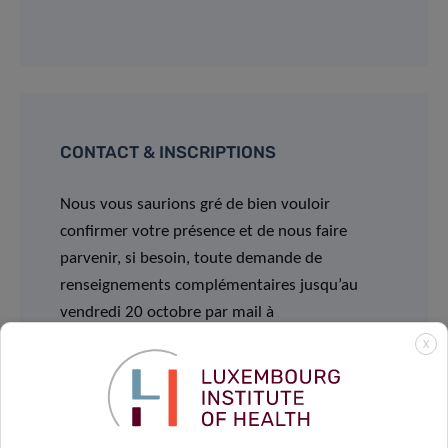
CONTACT & INSCRIPTIONS
Nous vous saurions gré de bien vouloir
confirmer votre présence et de nous faire
parvenir, si besoin, toute demande de
renseignements complémentaires jusqu’au
vendredi 20 octobre par mail à
events@chem.lu
ou en scannant le code QR
X
sur l‘
affiche
.