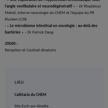
l’angle vestibulaire et neurodégénératif
» – Dr Rhaddioui
Mehdi, interne neurologie du CHEM et l’équipe du PR
Klucken LCSB
· «
Le microbiome intestinal en oncologie : au-delà des
bactéries
» – Dr Patrick Dang
20h00 :
Réception et Cocktail dînatoire
LIEU
Cafétaria du CHEM
Site Esch-sur-Alzette