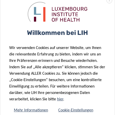
X
4, rue Thomas Edison1445 Strassen
LECTURE:
11:00am – 12:00pm
Webinar via Webex:
Willkommen bei LIH
Event number: 2780 195 4400
Event password: 3ARrHTtCW53
Wir verwenden Cookies auf unserer Website, um Ihnen
die relevanteste Erfahrung zu bieten, indem wir uns an
JOIN
Ihre Präferenzen erinnern und Besuche wiederholen.
Indem Sie auf „Alle akzeptieren“ klicken, stimmen Sie der
Verwendung ALLER Cookies zu. Sie können jedoch die
„Cookie-Einstellungen“ besuchen, um eine kontrollierte
MEET & EAT
Einwilligung zu erteilen. Für weitere Informationen
darüber, wie LIH Ihre personenbezogenen Daten
12:00pm – 13:00pm
verarbeitet, klicken Sie bitte
hier
.
Room Barbara Mc Clintock
Mehr Informationen
Cookie-Einstellungen