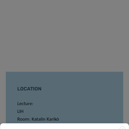
LOCATION
Lecture:
LIH
Room: Katalin Karikó