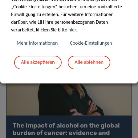
„Cookie-Einstellungen“ besuchen, um eine kontrollierte
Einwilligung zu erteilen. Für weitere Informationen
darüber, wie LIH Ihre personenbezogenen Daten
verarbeitet, klicken Sie bitte
hier
.
Anstehende Veranstaltungen
Mehr Informationen
Cookie-Einstellungen
Alle akzeptieren
Alle ablehnen
The impact of alcohol on the global
burden of cancer: evidence and