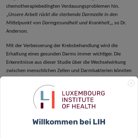
chemotherapiebedingten Verdauungsproblemen hin.
„
Unsere Arbeit rückt die sterbende Darmzelle in den
Mittelpunkt von Darmgesundheit und Krankheit
„, so Dr.
Anderson.
Mit der Verbesserung der Krebsbehandlung wird die
Erhaltung eines gesunden Darms immer wichtiger. Die
Erkenntnisse aus dieser Studie über die Wechselwirkung
zwischen menschlichen Zellen und Darmbakterien könnten
zu innovativen Behandlungen führen und Krebspatienten
X
in aller Welt Hoffnung geben.
Die Forschungsergebnisse wurden in der angesehenen
Zeitschrift Cell Host & Microbe unter dem vollständigen
Titel veröffentlicht: „Metabolite-based inter-kingdom
Willkommen bei LIH
communication controls intestinal tissue recovery
following chemotherapeutic injury