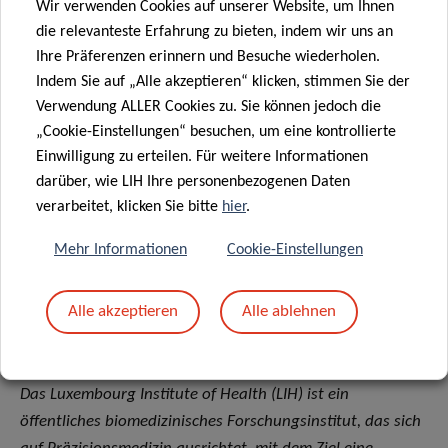
Wir verwenden Cookies auf unserer Website, um Ihnen
(
https://authors.elsevier.com/c/1jg6f6t8JEqoab
).
die relevanteste Erfahrung zu bieten, indem wir uns an
Ihre Präferenzen erinnern und Besuche wiederholen.
Finanzierung und Kooperationen
Indem Sie auf „Alle akzeptieren“ klicken, stimmen Sie der
Verwendung ALLER Cookies zu. Sie können jedoch die
Diese Arbeit war eine Zusammenarbeit zwischen dem
„Cookie-Einstellungen“ besuchen, um eine kontrollierte
luxemburgischen Institut für Gesundheit, der belgischen
Einwilligung zu erteilen. Für weitere Informationen
Universität Gent, der britischen Universität Edinburgh und
darüber, wie LIH Ihre personenbezogenen Daten
der amerikanischen Washington University School of
verarbeitet, klicken Sie bitte
hier
.
Medicine. Eine Fulbright-Gastwissenschaftlerin aus den
USA in der Forschungsgruppe von Prof. Desai, Frau
Mehr Informationen
Cookie-Einstellungen
Summer Bushman, trug zu der Studie bei.
Alle akzeptieren
Alle ablehnen
Über das Luxembourg Institute of Health: Research
dedicated to life
Das Luxembourg Institute of Health (LIH) ist ein
öffentliches biomedizinisches Forschungsinstitut, das sich