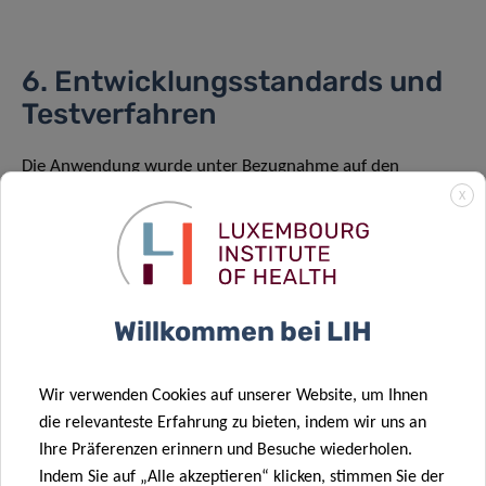
6. Entwicklungsstandards und
Testverfahren
Die Anwendung wurde unter Bezugnahme auf den
„Referentiel de bonnes pratiques sur les applications et les
X
objets connectes en sante“ von 2016 (HAS, Frankreich)
entwickelt. Vor Studienbeginn wird die Anwendung von
Studienpflegepersonal und Testnutzern getestet, um
potenzielle technische Probleme zu erkennen und zu
Willkommen bei LIH
beheben.
Wir verwenden Cookies auf unserer Website, um Ihnen
die relevanteste Erfahrung zu bieten, indem wir uns an
7. Datenschutz und
Ihre Präferenzen erinnern und Besuche wiederholen.
Vertraulichkeit
Indem Sie auf „Alle akzeptieren“ klicken, stimmen Sie der