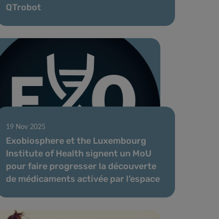
QTrobot
19 Nov 2025
Exobiosphere et the Luxembourg
Institute of Health signent un MoU
pour faire progresser la découverte
de médicaments activée par l’espace