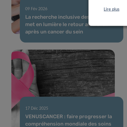
09 Fév 2026
Lire plus
La recherche inclusive des patients
met en lumière le retour au travail
après un cancer du sein
17 Déc 2025
VENUSCANCER : faire progresser la
compréhension mondiale des soins