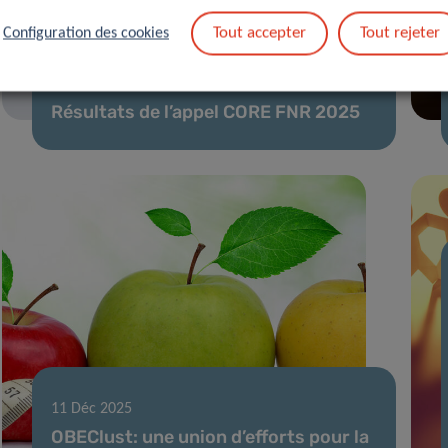
Tout accepter
Tout rejeter
Configuration des cookies
02 Fév 2026
Résultats de l’appel CORE FNR 2025
11 Déc 2025
OBEClust: une union d’efforts pour la