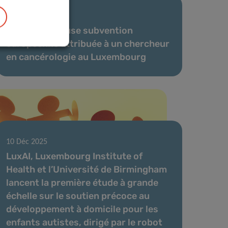
20 Jan 2026
Une prestigieuse subvention
européenne attribuée à un chercheur
en cancérologie au Luxembourg
10 Déc 2025
LuxAI, Luxembourg Institute of
Health et l’Université de Birmingham
lancent la première étude à grande
échelle sur le soutien précoce au
développement à domicile pour les
enfants autistes, dirigé par le robot