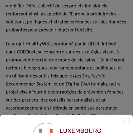
amplifier l’effet collectif de ces projets individuels,
renforçant ainsi la capacité de l’Europe à produire des
solutions, politiques et stratégies fondées sur des données
probantes pour prévenir et gérer l’obésité.
Le
projet HealthyW8
, coordonné par le LIH et intégré
dans OBEClust, se concentre sur des stratégies visant à
promouvoir des choix de mode de vie sains. “En intégrant
facteurs biologiques, environnementaux et politiques, et
en utilisant des outils tels que le
Health Lifestyle
Recommender System
, et un
Digital Twin
humain, notre
projet vise à fournir des stratégies de prévention fondées
sur des preuves, des conseils personnalisés et un
accompagnement en littératie en santé aux personnes
souffrant d’obésité
”,
explique le Dr Bohn. “
En tant que
X
consortium HealthyW8
,
nous sommes fiers de faire partie
de OBEClust, qui représente une initiative puissante pour