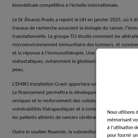
biomédicale compétitive à l’échelle internationale.
Le Dr Álvarez-Prado a rejoint le LIH en janvier 2025, où il d
travaux de recherche associent la biologie du cancer, l’im
translationnelle. Le groupe TCI étudie comment les altérat
microenvironnement immunitaire des tumeurs, et comment c
et la réponse à l’immunothérapie. Une attention particuliè
métastatiques, notamment le glioblastome et les métastase
peau.
L’EMBO Installation Grant apportera un soutien essentiel 
Le financement permettra le développement de modèles exp
omiques et le renforcement des collaborations international
vulnérabilités thérapeutiques et à contribuer à des straté
Nous utilisons 
les patients atteints de cancers cérébraux agressifs.
mémorisant vos 
à l'utilisation
Outre le soutien financier, la subvention permettra égalem
pour fournir un