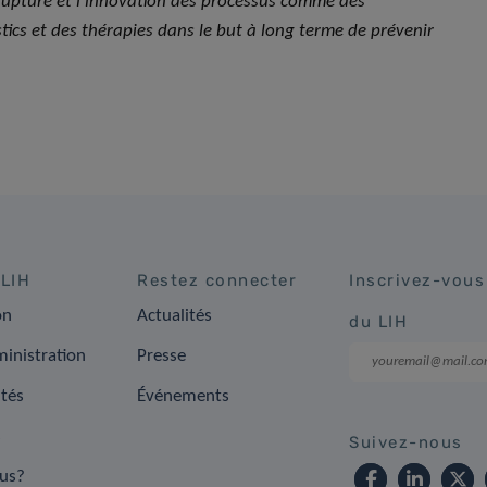
e rupture et l’innovation des processus comme des
tics et des thérapies dans le but à long terme de prévenir
 LIH
Restez connecter
Inscrivez-vous
on
Actualités
du LIH
inistration
Presse
ités
Événements
s
Suivez-nous
us?