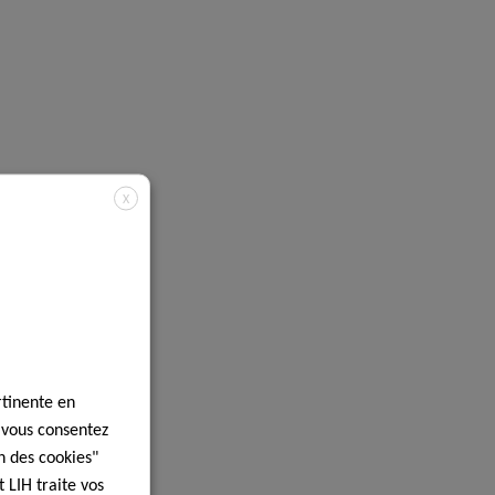
X
rtinente en
, vous consentez
n des cookies"
 LIH traite vos