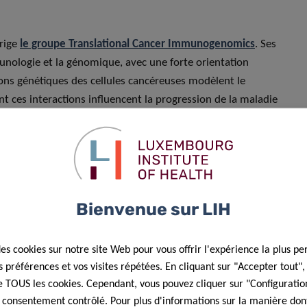
irige
le groupe Translational Cancer Immunogenomics
. Ses
munologie et la génomique, avec une forte orientation
ions génétiques des cellules cancéreuses modèlent le
es interactions influencent la progression de la maladie
re est portée aux tumeurs cérébrales primaires et
s cérébrales issues de cancers du sein, du poumon et de la
pour consolider et développer ce programme de recherche.
Bienvenue sur LIH
érimentaux avancés, l’intégration d’approches multi-
es. À terme, ces travaux visent à identifier de nouvelles
gies d’immunothérapie plus efficaces et personnalisées pour
des cookies sur notre site Web pour vous offrir l'expérience la plus pe
préférences et vos visites répétées. En cliquant sur "Accepter tout"
 de TOUS les cookies. Cependant, vous pouvez cliquer sur "Configuratio
ent au Dr Álvarez-Prado de rejoindre
l’EMBO Young
 consentement contrôlé. Pour plus d'informations sur la manière dont