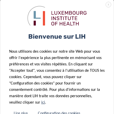
à domicile
11 Déc 2025
X
OBEClust: une
pour les
union d’efforts
enfants
pour la
autistes,
28 Nov 2025
prévention de
dirigé par le
Une étude du
Bienvenue sur LIH
l’obésité.
robot QTrobot
LIH révèle
certains
21 Nov 2025
Nous utilisons des cookies sur notre site Web pour vous
mélanges
Faire avancer
offrir l'expérience la plus pertinente en mémorisant vos
chimiques
la recherche
préférences et vos visites répétées. En cliquant sur
associés à un
sur les
"Accepter tout", vous consentez à l'utilisation de TOUS les
24 Sep 2025
risque accru
disparités en
cookies. Cependant, vous pouvez cliquer sur
L’Europe lance
de troubles
matière de
"Configuration des cookies" pour fournir un
CancerWatch:
26 Sep 2025
métaboliques
cancer
consentement contrôlé. Pour plus d'informations sur la
Publication du
améliorer la
manière dont LIH traite vos données personnelles,
rapport
qualité et la
veuillez cliquer sur
ici
.
triennal «
rapidité des
16 Juin 2025
Surveillance
données sur le
Lire plus
Configuration des cookies