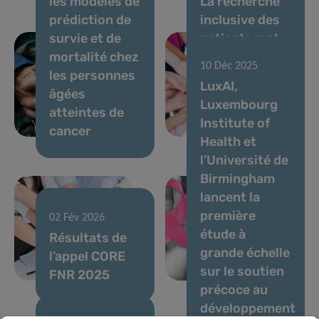
les modèles de
La recherche
prédiction de
inclusive des
survie et de
patients met
mortalité chez
en lumière le
10 Déc 2025
les personnes
retour au
LuxAI,
âgées
travail après
Luxembourg
atteintes de
un cancer du
Institute of
17 Déc 2025
cancer
sein
Health et
VENUSCANCER
l’Université de
: faire
Birmingham
progresser la
lancent la
compréhension
première
mondiale des
02 Fév 2026
étude à
Résultats de
soins contre
grande échelle
l’appel CORE
les cancers
sur le soutien
FNR 2025
féminins
précoce au
développement