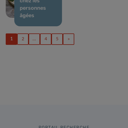
chez les
personnes
âgées
1
2
…
4
5
»
PORTAIL RECHERCHE