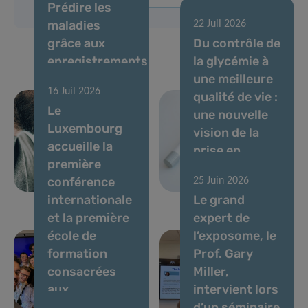
Prédire les
maladies
22 Juil 2026
grâce aux
Du contrôle de
enregistrements
la glycémie à
de voix et à l’IA
une meilleure
16 Juil 2026
: des experts
qualité de vie :
Le
établissent
une nouvelle
Luxembourg
des normes
vision de la
accueille la
pour les
prise en
première
biomarqueurs
charge du
conférence
25 Juin 2026
vocaux
diabète
internationale
Le grand
et la première
expert de
école de
l’exposome, le
formation
Prof. Gary
consacrées
Miller,
aux
intervient lors
biomarqueurs
d’un séminaire