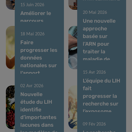
15 Juin 2026
vocaux
du LIH
Améliorer le
20 Mai 2026
parcours
Une nouvelle
diagnostique
approche
18 Mai 2026
des enfants
basée sur
Faire
atteints de
l’ARN pour
progresser les
maladies rares
traiter la
données
au
maladie de
nationales sur
Luxembourg
Parkinson
l’apport
15 Avr 2026
alimentaire et
L’équipe du LIH
02 Avr 2026
l’évaluation
fait
Nouvelle
des risques
progresser la
étude du LIH
chimiques et
recherche sur
identifie
nutritionnels
l’exposome
d’importantes
au
chimique
lacunes dans
09 Fév 2026
Luxembourg
humain