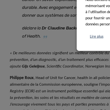
mémorisant vos 
durable. Avec engagement et expertise, nous 
à l'utilisation
donner aux systèmes de santé publique les 
pour fournir un
données personn
déclare la
, Sustainabilit
Dr Claudine Backes
of Health.
Lire plus
« De meilleures données signifient un meilleur contrôle d
prévention, d’un diagnostic, d’un traitement plus efficaces 
ajoute
Gijs Geleijnse
, Scientific Coordinator, Norwegian Ins
Philippe Roux
, Head of Unit for Cancer, health in all policie
alimentaire de la Commission européenne, souligne l’imp
Registry (ECIR) est un instrument politique essentiel qui ai
la prévention, les soins et les résultats en matière de can
J’encourage vivement tous les pays et parties prenantes à l