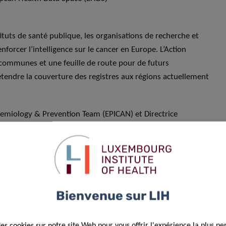
ituts de santé publique, les organisations de recherche et
forcer l’intelligence sur le cancer en Europe. L’Action
communes et une feuille de route pour de futurs
d’étendre la couverture des registres aux régions actuellement
demiology & Prevention Team (EPICAN) et Directrice
sponsable du paquet de travail sur la durabilité, aux côtés
e
l’Andalusian School of Public Health
en Espagne.
gée. En travaillant ensemble, nous
ce. Des données fiables nous
Bienvenue sur LIH
ransformer les données sur le
 actions et les actions en progrès
des cookies sur notre site Web pour vous offrir l'expérience la plus pe