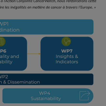
 à l’Action Conjointe CancerWatch, nous renforcerons cette
e les inégalités en matière de cancer à travers l’Europe
. »