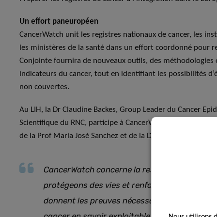
Un effort paneuropéen
CancerWatch unit les registres nationaux de cancer, les inst
les ministères de la santé dans un effort coordonné pour ren
Conjointe fournira de nouveaux outils, des méthodologies 
indicateurs du cancer, tout en identifiant les possibilités 
non couvertes.
Au LIH, la Dr Claudine Backes, Group Leader du Cancer Epi
Scientifique du RNC, participe à CancerWatch en tant que re
de la Prof Maria José Sanchez et de la Dr Dafina Petrova d
CancerWatch concerne la responsabilité parta
protégeons des vies et renforçons la résilien
donnent les preuves nécessaires pour agir, t
cancer en savoir exploitable, les décisions en
Nous utilisons 