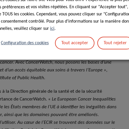
préférences et vos visites répétées. En cliquant sur "Accepter tout"
pouvons renforcer le contrôle et
 de TOUS les cookies. Cependant, vous pouvez cliquer sur "Configuratio
moyens d’avancer ensemble
,
 consentement contrôlé. Pour plus d'informations sur la manière dont
elles, veuillez cliquer sur
ici
.
y Coordinator, Luxembourg Institute
Tout accepter
Tout rejeter
Configuration des cookies
u cancer. Avec CancerWatch, nous posons les bases d’une
et d’un accès équitable aux soins à travers l’Europe »,
titute of Public Health.
s à la Direction générale de la santé et de la sécurité
ortance de CancerWatch. «
Le European Cancer Inequalities
de les États membres de l’UE à identifier les inégalités dans
cer, ainsi que les domaines pouvant être améliorés.
’utiliser. Au cœur de l’ECIR se trouvent des données sur le