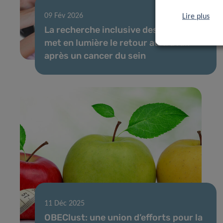
09 Fév 2026
Lire plus
La recherche inclusive des patients
met en lumière le retour au travail
après un cancer du sein
11 Déc 2025
OBEClust: une union d’efforts pour la