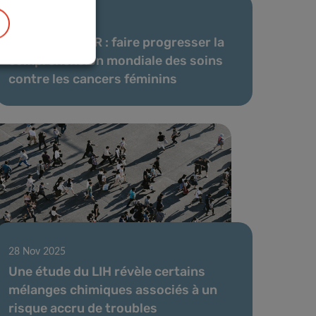
17 Déc 2025
VENUSCANCER : faire progresser la
compréhension mondiale des soins
contre les cancers féminins
28 Nov 2025
Une étude du LIH révèle certains
mélanges chimiques associés à un
risque accru de troubles