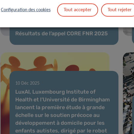
Tout accepter
Tout rejeter
Configuration des cookies
02 Fév 2026
Résultats de l’appel CORE FNR 2025
10 Déc 2025
LuxAI, Luxembourg Institute of
Health et l’Université de Birmingham
lancent la première étude à grande
échelle sur le soutien précoce au
développement à domicile pour les
enfants autistes, dirigé par le robot