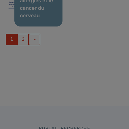
allergies et le
cancer du
cerveau
1
2
»
PORTAIL RECHERCHE