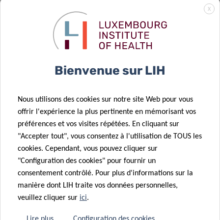
l’immunothérapie
29 Mar 2024
X
: Une nouvelle
Donner une
combinaison
« voix » plus
permet de
forte aux
réduire les
biomarqueurs
Bienvenue sur LIH
tumeurs
vocaux !
27 Mar 2024
Révolutionner
22 Mar 2024
Nous utilisons des cookies sur notre site Web pour vous
le suivi et la
Un
offrir l'expérience la plus pertinente en mémorisant vos
20 Mar 2024
rééducation
engagement
préférences et vos visites répétées. En cliquant sur
Lien
de la sclérose
sans faille
"Accepter tout", vous consentez à l'utilisation de TOUS les
mécanique
en plaques
dans la
cookies. Cependant, vous pouvez cliquer sur
révolutionnaire
grâce à la
recherche sur
"Configuration des cookies" pour fournir un
établi entre le
« gamification »
le diabète
consentement contrôlé. Pour plus d'informations sur la
régime
manière dont LIH traite vos données personnelles,
alimentaire,
veuillez cliquer sur
ici
.
les microbes
intestinaux et
21 Mar 2024
Lire plus
Configuration des cookies