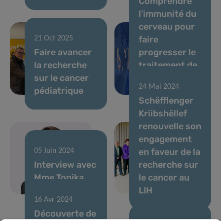
Comprendre
l’immunité du
cerveau pour
faire
21 Oct 2025
Faire avancer
progresser le
la recherche
traitement de
sur le cancer
la maladie de
24 Mai 2024
pédiatrique
Parkinson
Schëfflenger
Kriibshëllef
renouvelle son
engagement
en faveur de la
05 Juin 2024
Interview avec
recherche sur
Mme Tonika
le cancer au
Hirdman
LIH
16 Avr 2024
Découverte de