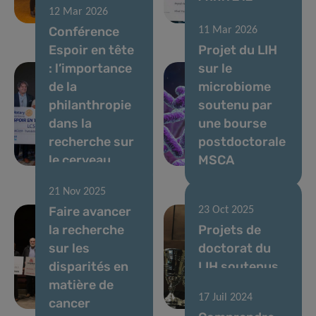
12 Mar 2026
Group
cancer au LIH
Conférence
11 Mar 2026
Espoir en tête
Projet du LIH
: l’importance
sur le
de la
microbiome
philanthropie
soutenu par
dans la
une bourse
recherche sur
postdoctorale
le cerveau
MSCA
21 Nov 2025
Faire avancer
23 Oct 2025
la recherche
Projets de
sur les
doctorat du
disparités en
LIH soutenus
matière de
par la bourse
17 Juil 2024
cancer
du Pélican