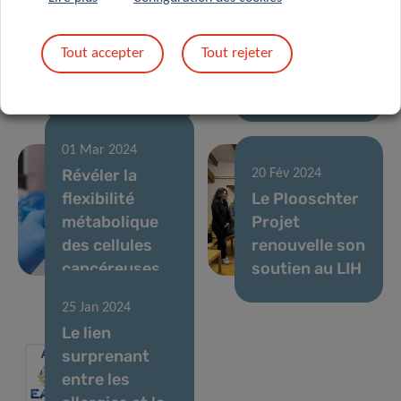
Animaux
les maladies
hypoallergéniques
inflammatoires
Tout accepter
Tout rejeter
: rêve ou
de l’intestin
réalité ?
(MICI)
01 Mar 2024
Révéler la
20 Fév 2024
flexibilité
Le Plooschter
métabolique
Projet
des cellules
renouvelle son
cancéreuses
soutien au LIH
25 Jan 2024
Le lien
surprenant
entre les