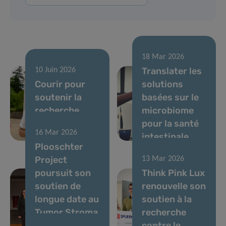
18 Mar 2026
Translater les
10 Juin 2026
Courir pour
solutions
soutenir la
basées sur le
recherche
microbiome
contre le
pour la santé
16 Mar 2026
cancer
intestinale
Plooschter
Project
13 Mar 2026
poursuit son
Think Pink Lux
soutien de
renouvelle son
longue date au
soutien à la
Tumor Stroma
recherche
Interactions
contre le