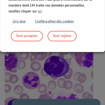
manière dont LIH traite vos données personnelles,
Actualités associées
veuillez cliquer sur
ici
.
Lire plus
Configuration des cookies
Tout accepter
Tout rejeter