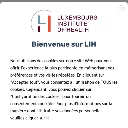
l’apparition de la maladie de Parkinson dans
X
un plus grand nombre de cas
«
conclut le Dr Alessandro Michelucci, chef du
groupe de neuro-immunologie et auteur
Bienvenue sur LIH
correspondant de la publication.
Nous utilisons des cookies sur notre site Web pour vous
Les résultats de l’étude sur la manière dont le déficit en DJ-
offrir l'expérience la plus pertinente en mémorisant vos
1 affecte la microglie pourraient servir de base à de
préférences et vos visites répétées. En cliquant sur
nouvelles stratégies thérapeutiques. En effet, les
"Accepter tout", vous consentez à l'utilisation de TOUS les
composés qui améliorent la fonction de DJ-1 ou modulent
cookies. Cependant, vous pouvez cliquer sur
les processus affectées pourraient normaliser les réponses
"Configuration des cookies" pour fournir un
microgliales, offrant ainsi l’espoir de ralentir la progression
consentement contrôlé. Pour plus d'informations sur la
de la maladie de Parkinson.
manière dont LIH traite vos données personnelles,
veuillez cliquer sur
ici
.
À l’avenir, l’équipe prévoit d’autres recherches pour