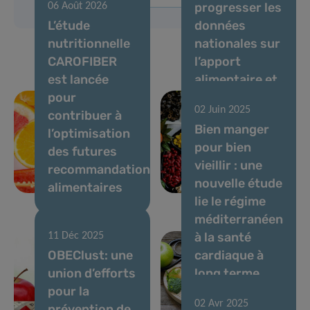
progresser les
06 Août 2026
L’étude
données
nutritionnelle
nationales sur
CAROFIBER
l’apport
est lancée
alimentaire et
pour
l’évaluation
02 Juin 2025
contribuer à
des risques
Bien manger
l’optimisation
chimiques et
pour bien
des futures
nutritionnels
vieillir : une
recommandations
au
nouvelle étude
alimentaires
Luxembourg
lie le régime
méditerranéen
à la santé
11 Déc 2025
OBEClust: une
cardiaque à
union d’efforts
long terme
pour la
chez les
02 Avr 2025
prévention de
personnes