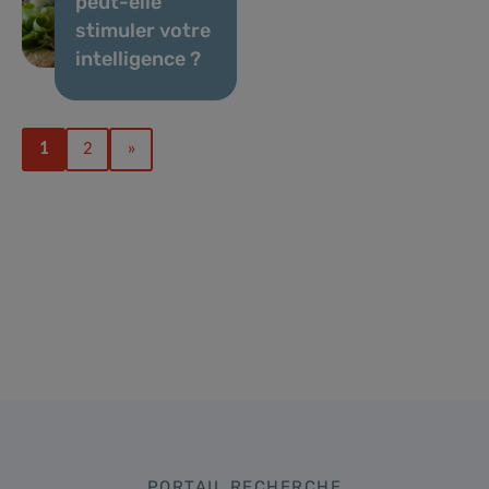
peut-elle
stimuler votre
intelligence ?
1
2
»
PORTAIL RECHERCHE