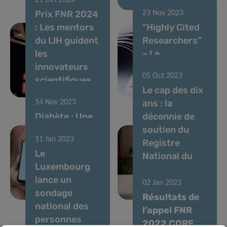
21 Oct 2024
Prix FNR 2024
23 Nov 2023
: Les mentors
“Highly Cited
du LIH guident
Researchers”
les
– Le
innovateurs
Luxembourg
05 Oct 2023
scientifiques
toujours à la
Le cap des dix
de demain
une
ans : la
14 Nov 2023
Diabète : Une
décennie de
stratégie
soutien du
11 Jan 2023
multiforme
Registre
Le
pour lutter
National du
Luxembourg
contre une
Cancer dans la
lance un
maladie
lutte contre le
02 Jan 2023
sondage
polyvalente
cancer
Résultats de
national des
l’appel FNR
personnes
2022 CORE