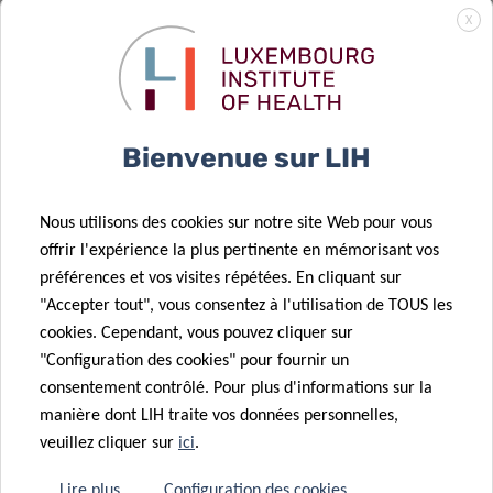
atteintes du
X
cancer dans le
but
d’améliorer la
qualité des
Bienvenue sur LIH
soins
Nous utilisons des cookies sur notre site Web pour vous
offrir l'expérience la plus pertinente en mémorisant vos
préférences et vos visites répétées. En cliquant sur
26 Oct 2022
"Accepter tout", vous consentez à l'utilisation de TOUS les
27 Sep 2022
Lancement du
26 Oct 2022
cookies. Cependant, vous pouvez cliquer sur
« Tu es quand
livre « Precision
Le son du
"Configuration des cookies" pour fournir un
tu manges ? »
Health »
COVID-19
consentement contrôlé. Pour plus d'informations sur la
Dr Torsten
manière dont LIH traite vos données personnelles,
Bohn
26 Oct 2022
veuillez cliquer sur
ici
.
Plusieurs
interviewé par
types de
le
Lire plus
Configuration des cookies