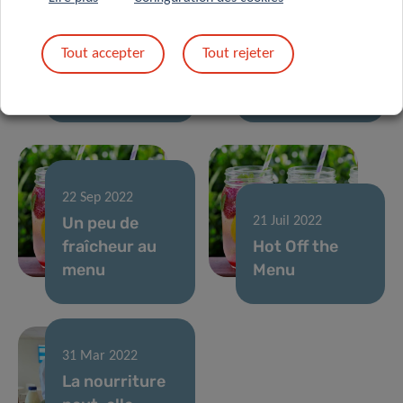
COVID longues
Luxemburger
identifiés pour
Wort sur la
Tout accepter
Tout rejeter
la première
Chrono-
fois
Nutrition
22 Sep 2022
Un peu de
21 Juil 2022
fraîcheur au
Hot Off the
menu
Menu
31 Mar 2022
La nourriture