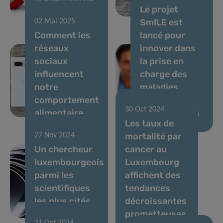
Le projet
l’obésité.
âgées
SmILE est
02 Mai 2025
Comment les
lancé pour
réseaux
innover dans
sociaux
la prise en
influencent
charge des
notre
maladies
comportement
musculo-
30 Oct 2024
alimentaire
squelettiques
Les taux de
mortalité par
27 Nov 2024
Un chercheur
cancer au
luxembourgeois
Luxembourg
parmi les
affichent des
scientifiques
tendances
les plus cités
décroissantes
au monde
prometteuses