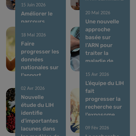
15 Juin 2026
vocaux
du LIH
Améliorer le
20 Mai 2026
parcours
Une nouvelle
diagnostique
approche
18 Mai 2026
des enfants
basée sur
Faire
atteints de
l’ARN pour
progresser les
maladies rares
traiter la
données
au
maladie de
nationales sur
Luxembourg
Parkinson
l’apport
15 Avr 2026
alimentaire et
L’équipe du LIH
02 Avr 2026
l’évaluation
fait
Nouvelle
des risques
progresser la
étude du LIH
chimiques et
recherche sur
identifie
nutritionnels
l’exposome
d’importantes
au
chimique
lacunes dans
09 Fév 2026
Luxembourg
humain