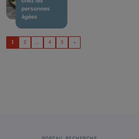
chez les
personnes
âgées
1
2
…
4
5
»
PORTAIL RECHERCHE