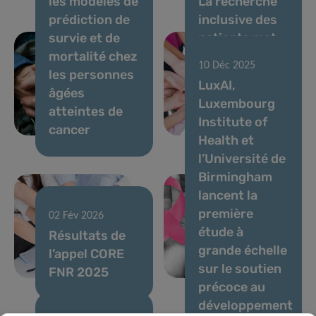
les modèles de
La recherche
prédiction de
inclusive des
survie et de
patients met
mortalité chez
en lumière le
10 Déc 2025
les personnes
retour au
LuxAI,
âgées
travail après
Luxembourg
atteintes de
un cancer du
Institute of
17 Déc 2025
cancer
sein
Health et
VENUSCANCER
l’Université de
: faire
Birmingham
progresser la
lancent la
compréhension
première
mondiale des
02 Fév 2026
étude à
Résultats de
soins contre
grande échelle
l’appel CORE
les cancers
sur le soutien
FNR 2025
féminins
précoce au
développement