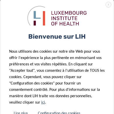
à domicile
11 Déc 2025
X
OBEClust: une
pour les
union d’efforts
enfants
pour la
autistes,
28 Nov 2025
prévention de
dirigé par le
Une étude du
Bienvenue sur LIH
l’obésité.
robot QTrobot
LIH révèle
certains
21 Nov 2025
Nous utilisons des cookies sur notre site Web pour vous
mélanges
Faire avancer
offrir l'expérience la plus pertinente en mémorisant vos
chimiques
la recherche
préférences et vos visites répétées. En cliquant sur
associés à un
sur les
"Accepter tout", vous consentez à l'utilisation de TOUS les
24 Sep 2025
risque accru
disparités en
cookies. Cependant, vous pouvez cliquer sur
L’Europe lance
de troubles
matière de
"Configuration des cookies" pour fournir un
CancerWatch:
26 Sep 2025
métaboliques
cancer
consentement contrôlé. Pour plus d'informations sur la
Publication du
améliorer la
manière dont LIH traite vos données personnelles,
rapport
qualité et la
veuillez cliquer sur
ici
.
triennal «
rapidité des
16 Juin 2025
Surveillance
données sur le
Lire plus
Configuration des cookies