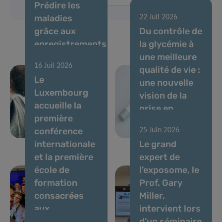
Prédire les
maladies
22 Juil 2026
grâce aux
Du contrôle de
enregistrements
la glycémie à
de voix et à l’IA
une meilleure
16 Juil 2026
: des experts
qualité de vie :
Le
établissent
une nouvelle
Luxembourg
des normes
vision de la
accueille la
pour les
prise en
première
biomarqueurs
charge du
conférence
25 Juin 2026
vocaux
diabète
internationale
Le grand
et la première
expert de
école de
l’exposome, le
formation
Prof. Gary
consacrées
Miller,
aux
intervient lors
biomarqueurs
d’un séminaire