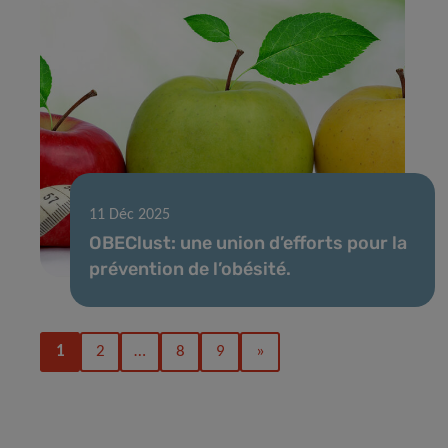
11 Déc 2025
OBEClust: une union d’efforts pour la
prévention de l’obésité.
1
2
…
8
9
»