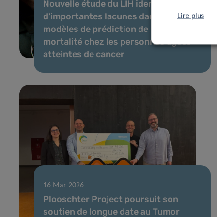
Nouvelle étude du LIH identifie
d’importantes lacunes dans les
Lire plus
modèles de prédiction de survie et de
mortalité chez les personnes âgées
atteintes de cancer
16 Mar 2026
Plooschter Project poursuit son
soutien de longue date au Tumor