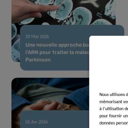
20 Mai 2026
Une nouvelle approche basée sur
l’ARN pour traiter la maladie de
Parkinson
Nous utilisons 
mémorisant vos 
à l'utilisation
pour fournir un
02 Avr 2026
données personn