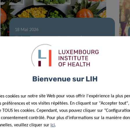
18 Mai 2026
Faire progresser les données
nationales sur l’apport alimentaire et
l’évaluation des risques chimiques et
nutritionnels au Luxembourg
Bienvenue sur LIH
des cookies sur notre site Web pour vous offrir l'expérience la plus pe
préférences et vos visites répétées. En cliquant sur "Accepter tout"
 de TOUS les cookies. Cependant, vous pouvez cliquer sur "Configuratio
 consentement contrôlé. Pour plus d'informations sur la manière dont
elles, veuillez cliquer sur
ici
.