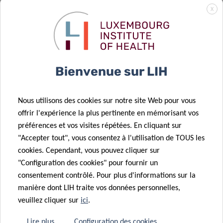
22 Mar 2023
l’activité
mentale
X
Le
physique
antérieures à
Luxembourg
personnalisée
l’infection au
16 Mar 2023
signale une
grâce à une
COVID-19
Shifts in
baisse des
solution sur
affectent la
human gut
accouchements
Bienvenue sur LIH
smartphone
guérison
microbiome
par césarienne
due to COVID-
et des
19
Nous utilisons des cookies sur notre site Web pour vous
épisiotomies
offrir l'expérience la plus pertinente en mémorisant vos
dans le dernier
préférences et vos visites répétées. En cliquant sur
rapport «
"Accepter tout", vous consentez à l'utilisation de TOUS les
Perinatal
cookies. Cependant, vous pouvez cliquer sur
Health
"Configuration des cookies" pour fournir un
09 Fév 2023
Surveillance »
consentement contrôlé. Pour plus d'informations sur la
Faire
manière dont LIH traite vos données personnelles,
progresser les
22 Fév 2023
veuillez cliquer sur
ici
.
Déverrouiller
connaissances
l’exposome :
scientifiques
Lire plus
Configuration des cookies