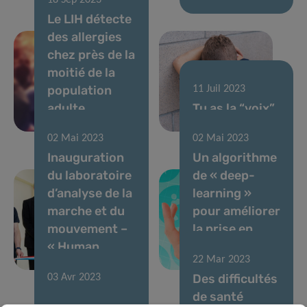
18 Sep 2023
Le LIH détecte
des allergies
chez près de la
moitié de la
population
11 Juil 2023
adulte
Tu as la “voix”
luxembourgeoise
stressée !
02 Mai 2023
02 Mai 2023
Inauguration
Un algorithme
du laboratoire
de « deep-
d’analyse de la
learning »
marche et du
pour améliorer
mouvement –
la prise en
« Human
charge du
22 Mar 2023
Motion Lab »
diabète
Des difficultés
03 Avr 2023
Promouvoir
de santé