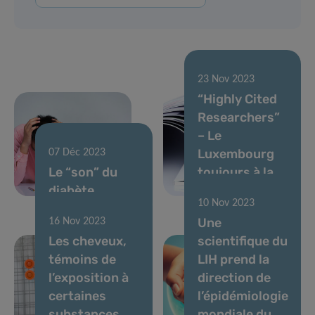
23 Nov 2023
“Highly Cited
Researchers”
– Le
Luxembourg
07 Déc 2023
Le “son” du
toujours à la
diabète
une
10 Nov 2023
Une
16 Nov 2023
Les cheveux,
scientifique du
témoins de
LIH prend la
l’exposition à
direction de
certaines
l’épidémiologie
substances
mondiale du