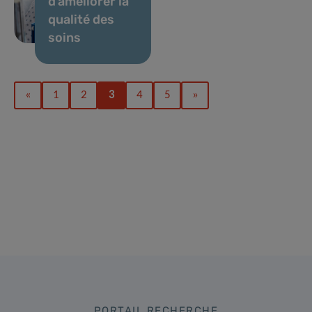
d’améliorer la
qualité des
soins
«
1
2
3
4
5
»
PORTAIL RECHERCHE