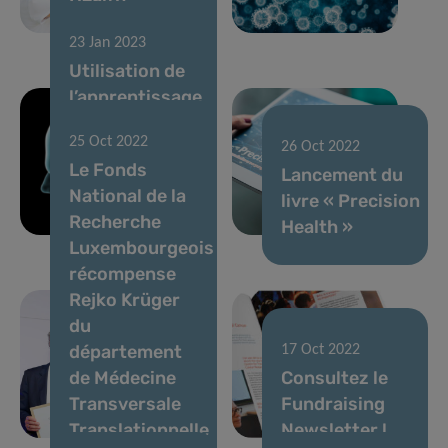
Surveillance »
23 Jan 2023
Utilisation de
l’apprentissage
automatique
25 Oct 2022
pour prédire
26 Oct 2022
Le Fonds
les maladies
Lancement du
National de la
d’Alzheimer et
livre « Precision
Recherche
de Parkinson
Health »
Luxembourgeois
récompense
Rejko Krüger
du
département
17 Oct 2022
de Médecine
Consultez le
Transversale
Fundraising
Translationnelle
Newsletter !