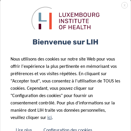
26 Août 2021
pour son
X
Soutenir la
excellence en
recherche sur
matière de
29 Sep 2021
la maladie
De CON-VINCE
médecine
d’Alzheimer :
à ORCHESTRA
translationnelle
l’IBBL
Bienvenue sur LIH
développe un
test
Nous utilisons des cookies sur notre site Web pour vous
permettant
11 Août 2021
offrir l'expérience la plus pertinente en mémorisant vos
d’évaluer la
Faire
préférences et vos visites répétées. En cliquant sur
qualité des
progresser le
"Accepter tout", vous consentez à l'utilisation de TOUS les
échantillons
traitement de
cookies. Cependant, vous pouvez cliquer sur
de liquide
la maladie de
"Configuration des cookies" pour fournir un
19 Avr 2021
céphalorachidien
Parkinson
consentement contrôlé. Pour plus d'informations sur la
De nouvelles
manière dont LIH traite vos données personnelles,
connaissances
veuillez cliquer sur
ici
.
sur les
facteurs de
Lire plus
Configuration des cookies