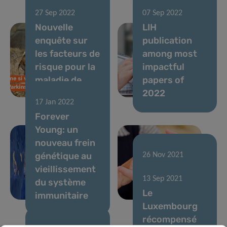
27 Sep 2022
07 Sep 2022
Nouvelle
LIH
enquête sur
publication
les facteurs de
among most
risque pour la
impactful
maladie de
papers of
Parkinson
2022
17 Jan 2022
Forever
Young: un
nouveau frein
génétique au
26 Nov 2021
vieillissement
ParkinsonNet
13 Sep 2021
du système
Luxembourg
Le
immunitaire
fête ses 5 ans
Luxembourg
récompensé