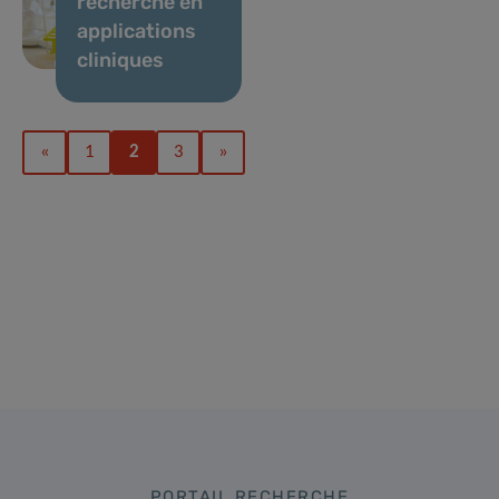
recherche en
applications
cliniques
«
1
2
3
»
PORTAIL RECHERCHE