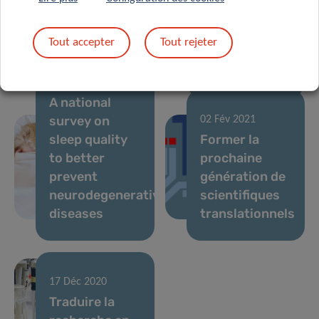
risque
12 Avr 2021
génétiques de
CON-VINCE
Tout accepter
Tout rejeter
la démence à
study enters
corps de Lewy
homestretch
15 Mar 2021
A national
survey on
02 Fév 2021
sleep quality
Former la
to better
prochaine
prevent
génération de
neurodegenerative
scientifiques
diseases
translationnels
17 Déc 2020
Traduire la