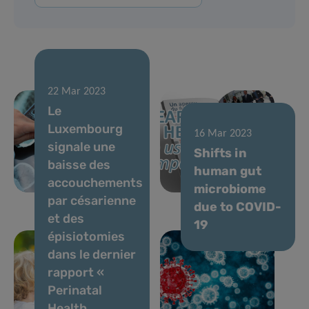
30 Mai 2023
22 Mar 2023
Un nouveau
Le
test sanguin
Luxembourg
pour le
29 Mar 2023
16 Mar 2023
signale une
diagnostic des
Téléchargez la
Shifts in
baisse des
maladies
Fundraising
human gut
accouchements
neurodégénératives
Newsletter !
microbiome
par césarienne
due to COVID-
et des
19
épisiotomies
dans le dernier
rapport «
Perinatal
Health