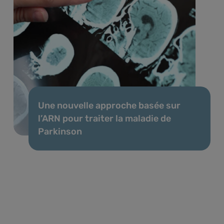
Une nouvelle approche basée sur
l’ARN pour traiter la maladie de
Parkinson