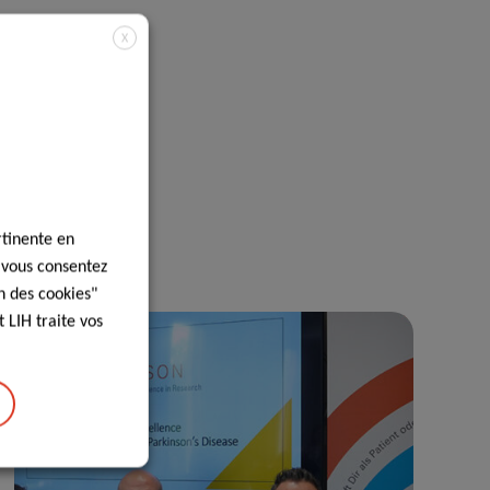
X
rtinente en
, vous consentez
n des cookies"
 LIH traite vos