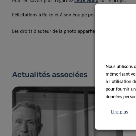
Pour en savoir plus, regardez
cette vidéo
sur le projet.
Félicitations à Rejko et à son équipe pour leur remarquabl
Les droits d’auteur de la photo appartiennent au Fonds na
Nous utilisons 
Actualités associées
mémorisant vos 
à l'utilisation
pour fournir un
données personn
Lire plus