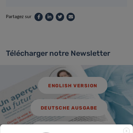
Partagez sur
Télécharger notre Newsletter
ENGLISH VERSION
DEUTSCHE AUSGABE
VERSION FRANÇAISE
X