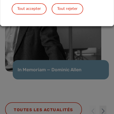
Tout accepter
Tout rejeter
In Memoriam — Dominic Allen
TOUTES LES ACTUALITÉS