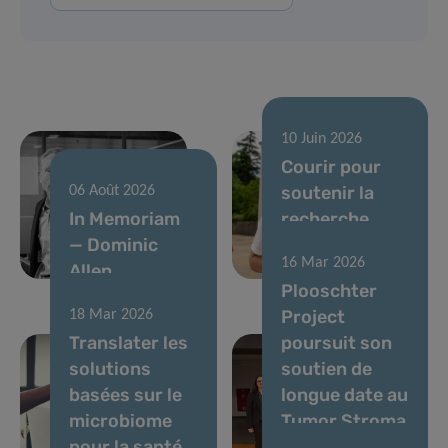
10 Juin 2026
Courir pour
soutenir la
06 Août 2026
In Memoriam
recherche
— Dominic
contre le
16 Mar 2026
Allen
cancer
Plooschter
Project
18 Mar 2026
Translater les
poursuit son
solutions
soutien de
basées sur le
longue date au
microbiome
Tumor Stroma
pour la santé
Interactions