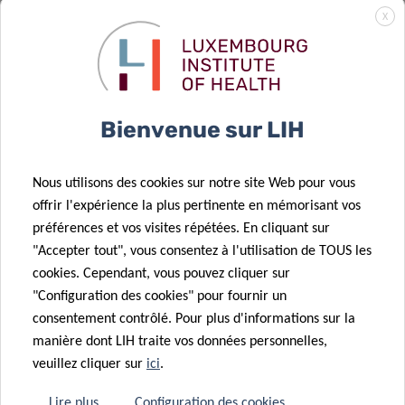
renouvelle son
X
engagement
en faveur de la
05 Juin 2024
Interview avec
recherche sur
Mme Tonika
le cancer au
Bienvenue sur LIH
Hirdman
LIH
16 Avr 2024
Découverte de
Nous utilisons des cookies sur notre site Web pour vous
l’immunothérapie
29 Mar 2024
offrir l'expérience la plus pertinente en mémorisant vos
: Une nouvelle
Donner une
préférences et vos visites répétées. En cliquant sur
combinaison
« voix » plus
"Accepter tout", vous consentez à l'utilisation de TOUS les
permet de
forte aux
cookies. Cependant, vous pouvez cliquer sur
réduire les
biomarqueurs
"Configuration des cookies" pour fournir un
tumeurs
vocaux !
consentement contrôlé. Pour plus d'informations sur la
27 Mar 2024
manière dont LIH traite vos données personnelles,
Révolutionner
22 Mar 2024
veuillez cliquer sur
ici
.
le suivi et la
Un
20 Mar 2024
rééducation
engagement
Lire plus
Configuration des cookies