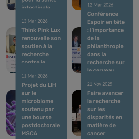
12 Mar 2026
intestinale
Group
Conférence
Espoir en tête
13 Mar 2026
Think Pink Lux
: l’importance
renouvelle son
de la
soutien à la
philanthropie
recherche
dans la
contre le
recherche sur
cancer au LIH
le cerveau
11 Mar 2026
Projet du LIH
21 Nov 2025
sur le
Faire avancer
microbiome
la recherche
soutenu par
sur les
une bourse
disparités en
postdoctorale
matière de
MSCA
cancer