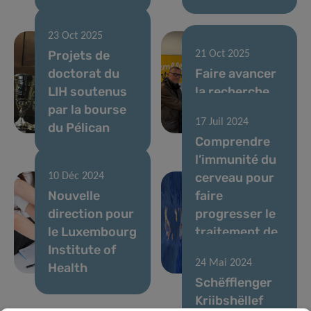
23 Oct 2025
Projets de
21 Oct 2025
doctorat du
Faire avancer
LIH soutenus
la recherche
par la bourse
sur le cancer
17 Juil 2024
du Pélican
pédiatrique
Comprendre
l’immunité du
cerveau pour
10 Déc 2024
Nouvelle
faire
direction pour
progresser le
le Luxembourg
traitement de
Institute of
la maladie de
24 Mai 2024
Health
Parkinson
Schëfflenger
Kriibshëllef