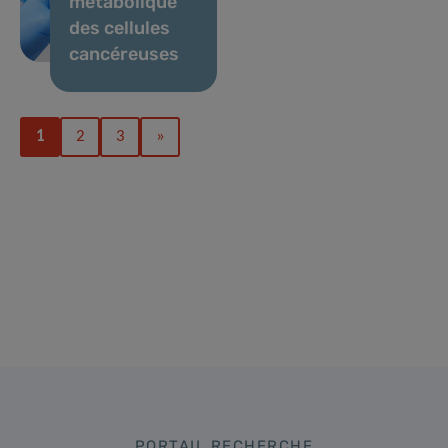
métabolique
des cellules
cancéreuses
1
2
3
»
PORTAIL RECHERCHE