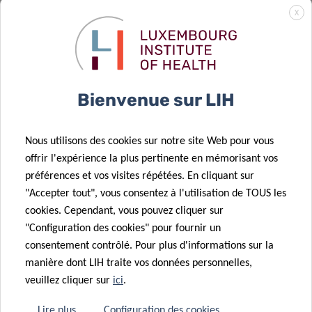
patients met
X
en lumière le
10 Déc 2025
retour au
02 Fév 2026
LuxAI,
travail après
Résultats de
Luxembourg
un cancer du
l’appel CORE
Institute of
17 Déc 2025
Bienvenue sur LIH
sein
FNR 2025
Health et
VENUSCANCER
l’Université de
: faire
Nous utilisons des cookies sur notre site Web pour vous
Birmingham
progresser la
11 Déc 2025
offrir l'expérience la plus pertinente en mémorisant vos
lancent la
compréhension
OBEClust: une
préférences et vos visites répétées. En cliquant sur
première
mondiale des
union d’efforts
"Accepter tout", vous consentez à l'utilisation de TOUS les
étude à
soins contre
pour la
cookies. Cependant, vous pouvez cliquer sur
grande échelle
28 Nov 2025
les cancers
prévention de
"Configuration des cookies" pour fournir un
sur le soutien
Une étude du
féminins
l’obésité.
consentement contrôlé. Pour plus d'informations sur la
précoce au
LIH révèle
manière dont LIH traite vos données personnelles,
développement
certains
veuillez cliquer sur
ici
.
à domicile
mélanges
pour les
chimiques
Lire plus
Configuration des cookies