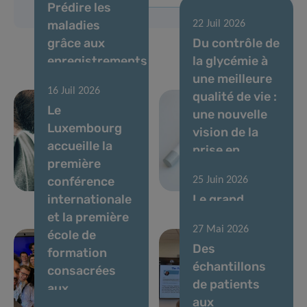
Prédire les
maladies
22 Juil 2026
grâce aux
Du contrôle de
enregistrements
la glycémie à
de voix et à l’IA
une meilleure
16 Juil 2026
: des experts
qualité de vie :
Le
établissent
une nouvelle
Luxembourg
des normes
vision de la
accueille la
pour les
prise en
première
biomarqueurs
charge du
conférence
25 Juin 2026
vocaux
diabète
internationale
Le grand
et la première
expert de
27 Mai 2026
école de
l’exposome, le
Des
formation
Prof. Gary
échantillons
consacrées
Miller,
de patients
aux
intervient lors
aux
biomarqueurs
d’un séminaire