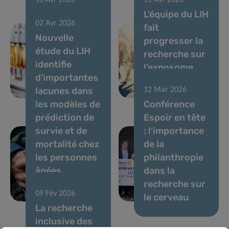
16 Avr 2026
15 Avr 2026
Faire
L’équipe du LIH
02 Avr 2026
progresser le
fait
Nouvelle
traitement
progresser la
étude du LIH
personnalisé
recherche sur
identifie
du cancer
l’exposome
d’importantes
colorectal
chimique
lacunes dans
12 Mar 2026
métastatique
humain
les modèles de
Conférence
prédiction de
Espoir en tête
survie et de
: l’importance
mortalité chez
de la
les personnes
philanthropie
âgées
dans la
atteintes de
recherche sur
09 Fév 2026
cancer
le cerveau
La recherche
inclusive des