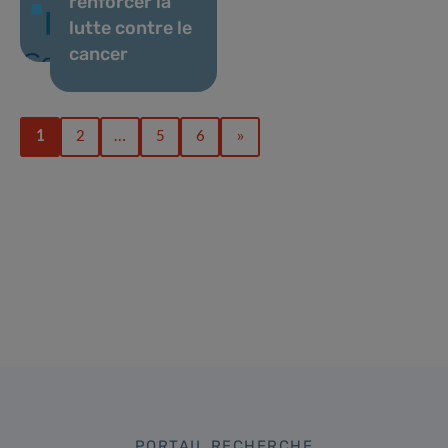
renforcer la
lutte contre le
cancer
1
2
…
5
6
»
PORTAIL RECHERCHE