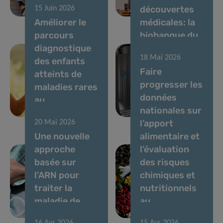
découvertes
15 Juin 2026
vocaux
du LIH
Améliorer le
médicales: la
parcours
biobanque du
diagnostique
LIH obtient
18 Mai 2026
des enfants
une
Faire
atteints de
accréditation
progresser les
maladies rares
internationale
données
au
de premier
nationales sur
Luxembourg
plan
l’apport
20 Mai 2026
Une nouvelle
alimentaire et
approche
l’évaluation
basée sur
des risques
l’ARN pour
chimiques et
traiter la
nutritionnels
maladie de
au
Parkinson
Luxembourg