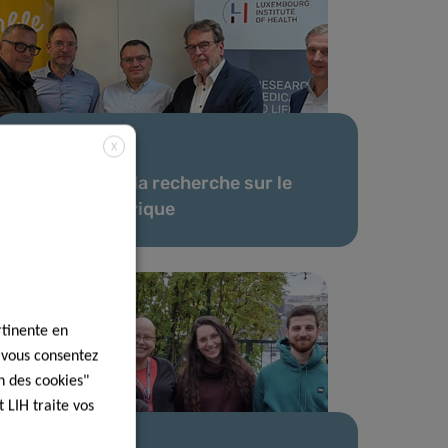
X
21 Oct 2025
Faire avancer la recherche sur le
cancer pédiatrique
rtinente en
, vous consentez
n des cookies"
 LIH traite vos