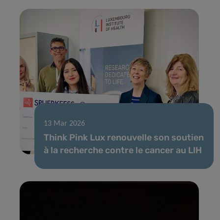
13 Mar 2026
Think Pink Lux renouvelle son soutien
à la recherche contre le cancer au LIH