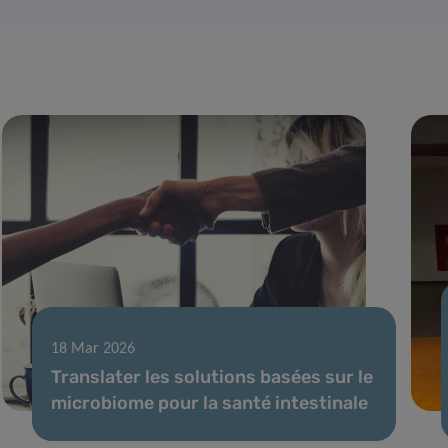
18 Mar 2026
Translater les solutions basées sur le
microbiome pour la santé intestinale