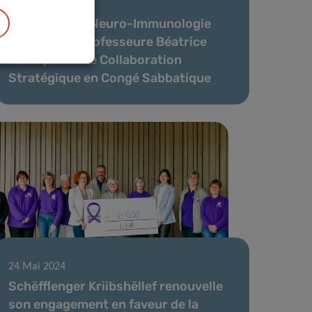
16 Oct 2024
Le Groupe de Neuro-Immunologie
Accueille la Professeure Béatrice
Melin pour une Collaboration
Stratégique en Congé Sabbatique
24 Mai 2024
Schëfflenger Kriibshëllef renouvelle
son engagement en faveur de la