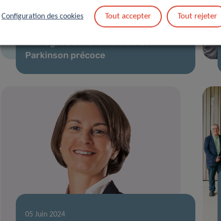
22 Mai 2025
Tout accepter
Tout rejeter
Configuration des cookies
Nouvelle revue sur le rôle des
microglies dans la maladie de
Parkinson précoce
05 Juin 2024