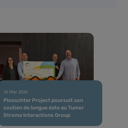
16 Mar 2026
Plooschter Project poursuit son
soutien de longue date au Tumor
Stroma Interactions Group