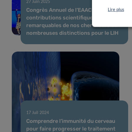
27 Juin 2025
Congrès Annuel de l’EAACI 2025 –
Lire plus
contributions scientifiques
remarquables de nos chercheurs et
nombreuses distinctions pour le LIH
17 Juil 2024
Comprendre l’immunité du cerveau
pour faire progresser le traitement