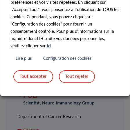
préférences et vos visites répétées. En cliquant sur
Restez à l’écoute pour plus de mises à jour sur cette
"Accepter tout", vous consentez à l'utilisation de TOUS les
collaboration passionnante et les futurs développements
cookies. Cependant, vous pouvez cliquer sur
de recherche.
"Configuration des cookies" pour fournir un
consentement contrôlé. Pour plus d'informations sur la
manière dont LIH traite vos données personnelles,
veuillez cliquer sur
ici
.
Lire plus
Configuration des cookies
SCIENTIFIC CONTACT
Tout accepter
Tout rejeter
DR AURÉLIE
POLI
Scientist, Neuro-Immunology Group
Department of Cancer Research