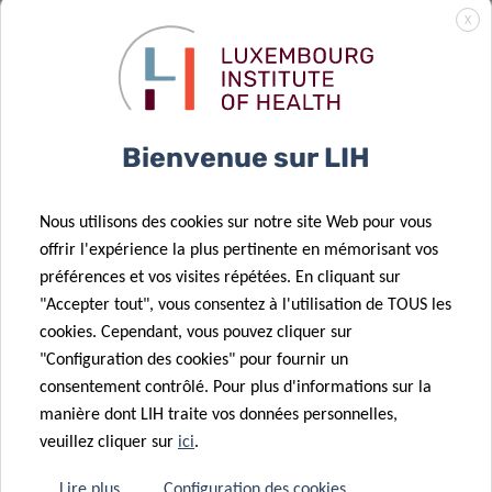
04 Sep 2025
prometteuse
X
Le
pour
21 Oct 2025
Luxembourg
Faire avancer
l’immunothérapie
Institute of
14 Août 2025
la recherche
contre une
Health reçoit
Une nouvelle
sur le cancer
leucémie
une
publication
Bienvenue sur LIH
pédiatrique
incurable
prestigieuse
dans PNAS
subvention
révèle
Nous utilisons des cookies sur notre site Web pour vous
européenne
comment les
offrir l'expérience la plus pertinente en mémorisant vos
pour faire
cellules
préférences et vos visites répétées. En cliquant sur
27 Juin 2025
progresser la
cancéreuses
"Accepter tout", vous consentez à l'utilisation de TOUS les
Congrès
recherche sur
échappent au
cookies. Cependant, vous pouvez cliquer sur
Annuel de
le cancer du
système
"Configuration des cookies" pour fournir un
l’EAACI 2025 –
cerveau
immunitaire
consentement contrôlé. Pour plus d'informations sur la
contributions
22 Mai 2025
manière dont LIH traite vos données personnelles,
scientifiques
Nouvelle revue
veuillez cliquer sur
ici
.
remarquables
sur le rôle des
de nos
microglies
Lire plus
Configuration des cookies