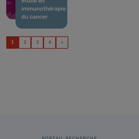
étude en
immunothérapie
du cancer
1
2
3
4
»
PORTAIL RECHERCHE