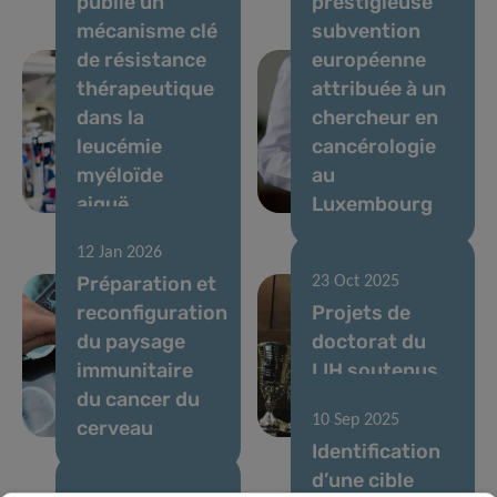
publie un
prestigieuse
mécanisme clé
subvention
de résistance
européenne
thérapeutique
attribuée à un
dans la
chercheur en
leucémie
cancérologie
myéloïde
au
aiguë
Luxembourg
12 Jan 2026
Préparation et
23 Oct 2025
reconfiguration
Projets de
du paysage
doctorat du
immunitaire
LIH soutenus
du cancer du
par la bourse
10 Sep 2025
cerveau
du Pélican
Identification
d’une cible