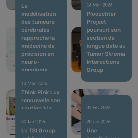
La
16 Mar 2026
cérébrales
métastases
modélisation
Plooschter
des tumeurs
Project
cérébrales
poursuit son
rapproche la
soutien de
médecine de
longue date au
précision en
Tumor Stroma
neuro-
Interactions
oncologie
Group
13 Mar 2026
Think Pink Lux
renouvelle son
soutien à la
02 Fév 2026
recherche
Résultats de
30 Jan 2026
20 Jan 2026
contre le
l’appel CORE
Le TSI Group
Une
cancer au LIH
FNR 2025