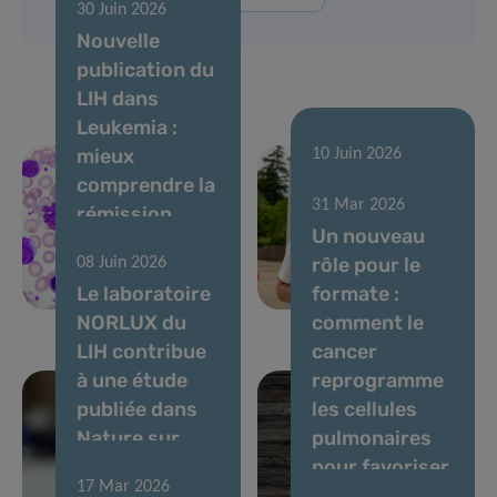
30 Juin 2026
Nouvelle
publication du
LIH dans
Leukemia :
mieux
10 Juin 2026
comprendre la
Courir pour
31 Mar 2026
rémission
soutenir la
Un nouveau
sans
recherche
rôle pour le
08 Juin 2026
traitement
contre le
Le laboratoire
formate :
dans la LMC
cancer
NORLUX du
comment le
LIH contribue
cancer
à une étude
reprogramme
publiée dans
les cellules
Nature sur
pulmonaires
l’évolution des
pour favoriser
17 Mar 2026
tumeurs
les