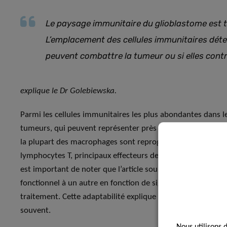
Le paysage immunitaire du glioblastome est
L’emplacement des cellules immunitaires déter
peuvent combattre la tumeur ou si elles contr
explique le Dr Golebiewska.
Parmi les cellules immunitaires les plus abondantes dans 
tumeurs, qui peuvent représenter près d’un tiers de la mas
la plupart des macrophages sont reprogrammés pour suppri
lymphocytes T, principaux effecteurs de l’immunothérapie co
est important de noter que l’article souligne que les macro
fonctionnel à un autre en fonction de signaux locaux tels q
traitement. Cette adaptabilité explique pourquoi les thér
souvent.
Nous utilisons 