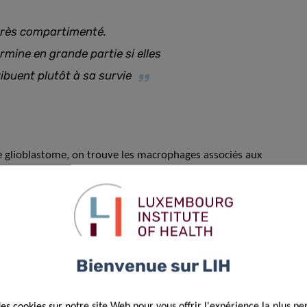
 très compartimenté
.
mine en grande partie si elles
ibuent plutôt à sa survie
le glioblastome, on trouve les macrophages associés aux
se tumorale. Plutôt que d’attaquer les cellules cancéreuses,
mer les réponses immunitaires et bloquer l’activité des
ntre le cancer, favorisant ainsi la croissance tumorale. Il
phages sont très plastiques, capables de passer d’un état
ue l’hypoxie, l’inflammation ou les dommages induits par le
Bienvenue sur LIH
apies qui ciblent un seul sous-type de macrophages échouent
des cookies sur notre site Web pour vous offrir l'expérience la plus pe