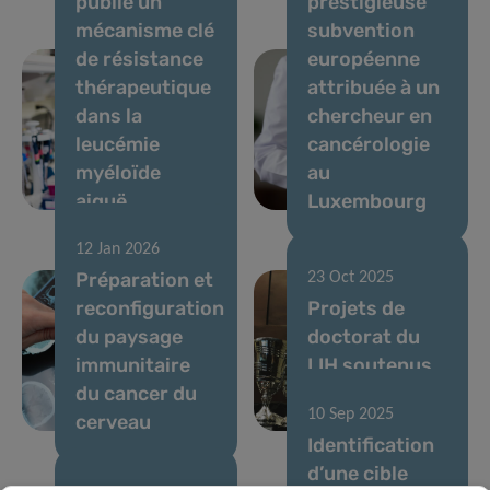
publie un
prestigieuse
mécanisme clé
subvention
de résistance
européenne
thérapeutique
attribuée à un
dans la
chercheur en
leucémie
cancérologie
myéloïde
au
aiguë
Luxembourg
12 Jan 2026
Préparation et
23 Oct 2025
reconfiguration
Projets de
du paysage
doctorat du
immunitaire
LIH soutenus
du cancer du
par la bourse
10 Sep 2025
cerveau
du Pélican
Identification
d’une cible