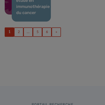
étude en
immunothérapie
du cancer
1
2
…
5
6
»
PORTAIL RECHERCHE