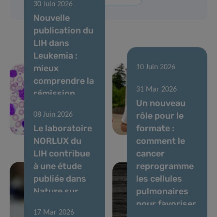
30 Juin 2026
Nouvelle
publication du
LIH dans
Leukemia :
mieux
10 Juin 2026
comprendre la
Courir pour
31 Mar 2026
rémission
soutenir la
Un nouveau
sans
recherche
rôle pour le
08 Juin 2026
traitement
contre le
Le laboratoire
formate :
dans la LMC
cancer
NORLUX du
comment le
LIH contribue
cancer
à une étude
reprogramme
publiée dans
les cellules
Nature sur
pulmonaires
l’évolution des
pour favoriser
17 Mar 2026
tumeurs
les