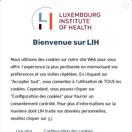
04 Sep 2025
prometteuse
X
Le
pour
21 Oct 2025
Luxembourg
Faire avancer
l’immunothérapie
Institute of
14 Août 2025
la recherche
contre une
Health reçoit
Une nouvelle
sur le cancer
leucémie
une
publication
Bienvenue sur LIH
pédiatrique
incurable
prestigieuse
dans PNAS
subvention
révèle
Nous utilisons des cookies sur notre site Web pour vous
européenne
comment les
offrir l'expérience la plus pertinente en mémorisant vos
pour faire
cellules
préférences et vos visites répétées. En cliquant sur
27 Juin 2025
progresser la
cancéreuses
"Accepter tout", vous consentez à l'utilisation de TOUS les
Congrès
recherche sur
échappent au
cookies. Cependant, vous pouvez cliquer sur
Annuel de
le cancer du
système
"Configuration des cookies" pour fournir un
l’EAACI 2025 –
cerveau
immunitaire
consentement contrôlé. Pour plus d'informations sur la
contributions
22 Mai 2025
manière dont LIH traite vos données personnelles,
scientifiques
Nouvelle revue
veuillez cliquer sur
ici
.
remarquables
sur le rôle des
de nos
microglies
Lire plus
Configuration des cookies