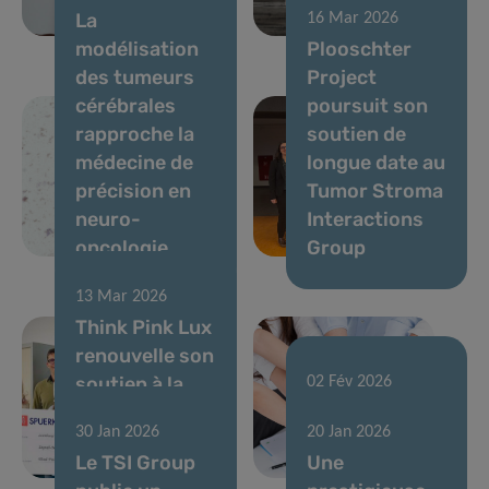
La
16 Mar 2026
cérébrales
métastases
modélisation
Plooschter
des tumeurs
Project
cérébrales
poursuit son
rapproche la
soutien de
médecine de
longue date au
précision en
Tumor Stroma
neuro-
Interactions
oncologie
Group
13 Mar 2026
Think Pink Lux
renouvelle son
soutien à la
02 Fév 2026
recherche
Résultats de
30 Jan 2026
20 Jan 2026
contre le
l’appel CORE
Le TSI Group
Une
cancer au LIH
FNR 2025