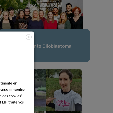
X
11 Déc 2020
New insights into Glioblastoma
invasiveness
rtinente en
, vous consentez
n des cookies"
 LIH traite vos