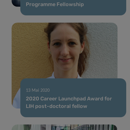
Programme Fellowship
13 Mai 2020
2020 Career Launchpad Award for
LIH post-doctoral fellow