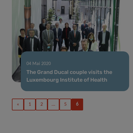
04 Mai 2020
The Grand Ducal couple visits the
Luxembourg Institute of Health
«
1
2
…
5
6