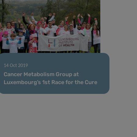
14 Oct 2019
Cancer Metabolism Group at
Luxembourg’s 1st Race for the Cure