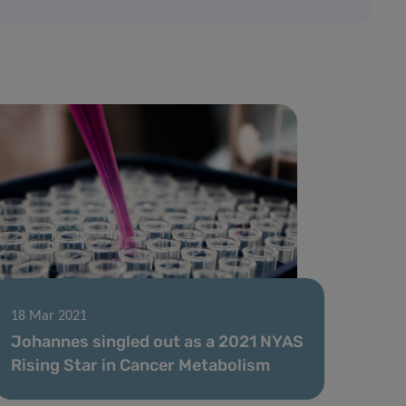
18 Mar 2021
Johannes singled out as a 2021 NYAS
Rising Star in Cancer Metabolism