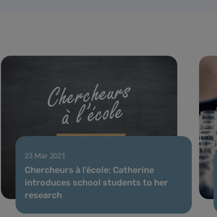
23 Mar 2021
Chercheurs à l’école: Catherine
introduces school students to her
research