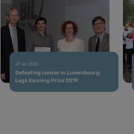
29 Jan 2020
Defeating cancer in Luxembourg:
Legs Kanning Prize 2019