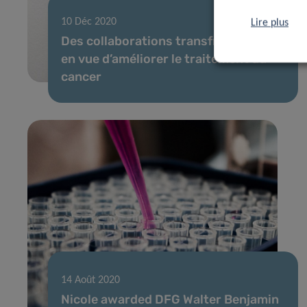
10 Déc 2020
Lire plus
Des collaborations transfrontalières
en vue d’améliorer le traitement du
cancer
14 Août 2020
Nicole awarded DFG Walter Benjamin