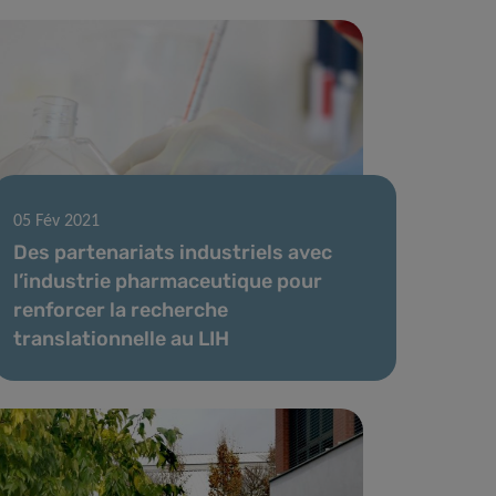
05 Fév 2021
Des partenariats industriels avec
l’industrie pharmaceutique pour
renforcer la recherche
translationnelle au LIH