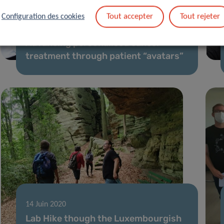
Tout accepter
Tout rejeter
Configuration des cookies
06 Nov 2020
Advancing personalised cancer
treatment through patient “avatars”
14 Juin 2020
Lab Hike though the Luxembourgish