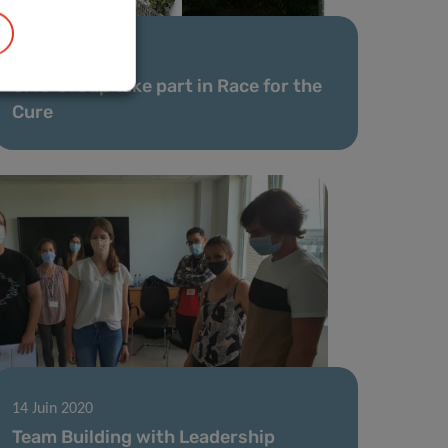
14 Sep 2020
CMG Group take part in Race for the
Cure
14 Juin 2020
Team Building with Leadership