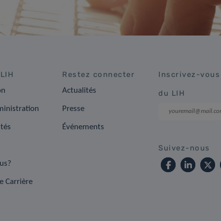
 LIH
Restez connecter
Inscrivez-vous
on
Actualités
du LIH
inistration
Presse
ités
Événements
s
Suivez-nous
us?
e Carrière