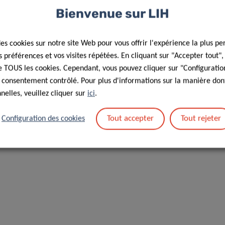
l seek to elucidate the molecular
Bienvenue sur LIH
In addition, we aim to propose
ng on a combination of different
des cookies sur notre site Web pour vous offrir l'expérience la plus pe
ient outcomes and prognosis
préférences et vos visites répétées. En cliquant sur "Accepter tout"
 de TOUS les cookies. Cependant, vous pouvez cliquer sur "Configuratio
 consentement contrôlé. Pour plus d'informations sur la manière dont
elles, veuillez cliquer sur
ici
.
or funding by Télévie in 2020 can be found
here
.
Tout accepter
Tout rejeter
Configuration des cookies