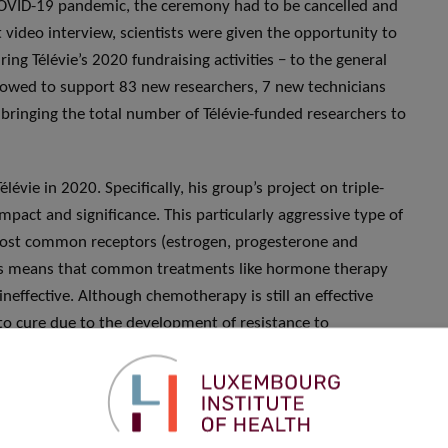
 COVID-19 pandemic, the ceremony had to be cancelled and
 video interview, scientists were given the opportunity to
ng Télévie’s 2020 fundraising activities − to the general
llowed to support 83 new researchers, 7 new technicians
 bringing the total number of Télévie-funded researchers to
vie in 2020. Specifically, his group’s project on triple-
mpact and significance. This particularly aggressive type of
e most common receptors (estrogen, progesterone and
his means that common treatments like hormone therapy
effective. Although chemotherapy is still an effective
t to cure due to the development of resistance to