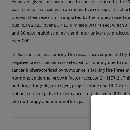
However, given the current health context related to the
was instead replaced with an innovative concept. In a short
present their research − supported by the money raised duri
public. In 2020, over EUR 10.5 million was raised, which a
and 80 new multidisciplinary and inter-university projects,
over 200.
Dr Bassam Janji was among the researchers supported by Télé
negative breast cancer was selected for funding due to its i
cancer is characterised by tumour cells lacking the thre
hormone epidermal growth factor receptor 2 – HER-2). T
and drugs targeting estrogen, progesterone and HER-2 are in
option, triple-negative breast cancer remains very difficul
chemotherapy and immunotherapy.