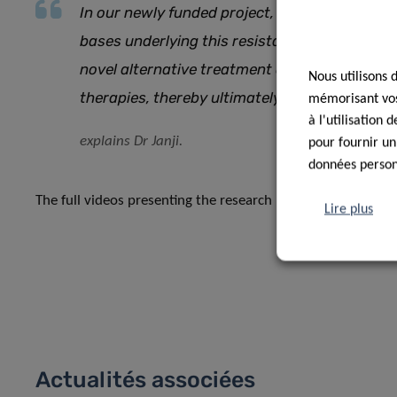
In our newly funded project, my team and I wil
bases underlying this resistance mechanism. 
novel alternative treatment approaches relyi
Nous utilisons 
therapies, thereby ultimately improving pat
mémorisant vos 
à l'utilisation
explains Dr Janji.
pour fournir un
données personn
The full videos presenting the research projects selected f
Lire plus
Actualités associées