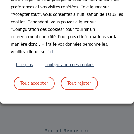
TOUTES LES ACTUALITÉS
préférences et vos visites répétées. En cliquant sur
"Accepter tout", vous consentez à l'utilisation de TOUS les
cookies. Cependant, vous pouvez cliquer sur
"Configuration des cookies" pour fournir un
consentement contrôlé. Pour plus d'informations sur la
manière dont LIH traite vos données personnelles,
veuillez cliquer sur
ici
.
Inscrivez-vous à la
Lire plus
Configuration des cookies
newsletter du LIH
Tout accepter
Tout rejeter
Portail Recherche