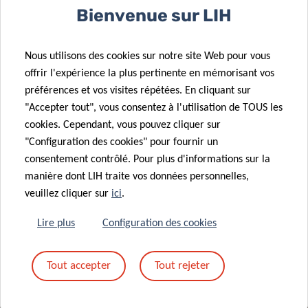
Un nouveau rôle pour le formate :
Bienvenue sur LIH
comment le cancer reprogramme les
cellules pulmonaires pour favoriser les
métastases
Nous utilisons des cookies sur notre site Web pour vous
offrir l'expérience la plus pertinente en mémorisant vos
préférences et vos visites répétées. En cliquant sur
"Accepter tout", vous consentez à l'utilisation de TOUS les
cookies. Cependant, vous pouvez cliquer sur
"Configuration des cookies" pour fournir un
consentement contrôlé. Pour plus d'informations sur la
TOUTES LES ACTUALITÉS
manière dont LIH traite vos données personnelles,
veuillez cliquer sur
ici
.
Lire plus
Configuration des cookies
Tout accepter
Tout rejeter
Inscrivez-vous à la
newsletter du LIH