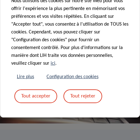
Nous utilisons des cookies sur notre site Web pour vous
offrir l'expérience la plus pertinente en mémorisant vos
préférences et vos visites répétées. En cliquant sur
"Accepter tout", vous consentez à l'utilisation de TOUS les
TOUTES LES ACTUALITÉS
cookies. Cependant, vous pouvez cliquer sur
"Configuration des cookies" pour fournir un
consentement contrôlé. Pour plus d'informations sur la
manière dont LIH traite vos données personnelles,
veuillez cliquer sur
ici
.
Lire plus
Configuration des cookies
Inscrivez-vous à la
newsletter du LIH
Tout accepter
Tout rejeter