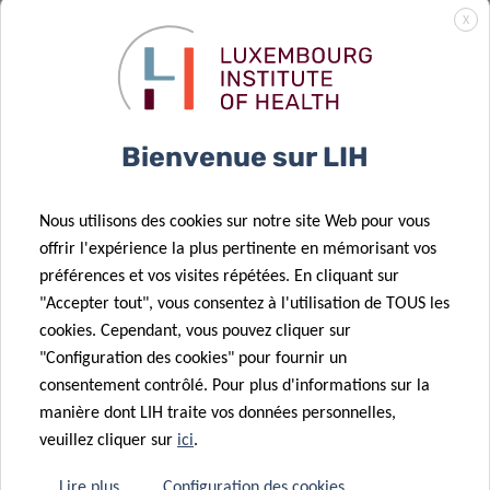
La Task Force
X
COVID-19
luxembourgeoise
29 Mar 2023
Téléchargez la
remporte le
Fundraising
prix Science
Bienvenue sur LIH
Newsletter !
for Society
Nous utilisons des cookies sur notre site Web pour vous
01 Mar 2023
offrir l'expérience la plus pertinente en mémorisant vos
Témoignages
08 Fév 2023
préférences et vos visites répétées. En cliquant sur
de donateurs
Le Plooschter
"Accepter tout", vous consentez à l'utilisation de TOUS les
– Entretien
Projet
cookies. Cependant, vous pouvez cliquer sur
avec Guy
continue à
"Configuration des cookies" pour fournir un
Brandenbourger
soutenir le LIH
consentement contrôlé. Pour plus d'informations sur la
manière dont LIH traite vos données personnelles,
16 Jan 2023
veuillez cliquer sur
ici
.
Think Pink Lux
25 Jan 2023
Lutter contre
décerne le prix
Lire plus
Configuration des cookies