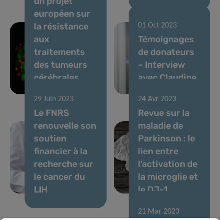
un projet
européen sur
la résistance
01 Oct 2023
aux
Témoignages
traitements
de donateurs
des tumeurs
– Interview
cérébrales
avec Claudine
mortelles
Lorang
29 Juin 2023
24 Avr 2023
Le FNRS
Revue sur la
renouvelle son
maladie de
soutien
Parkinson : le
financier à la
lien entre
recherche sur
l’activation de
le cancer du
la microglie et
LIH
le DJ-1
21 Mar 2023