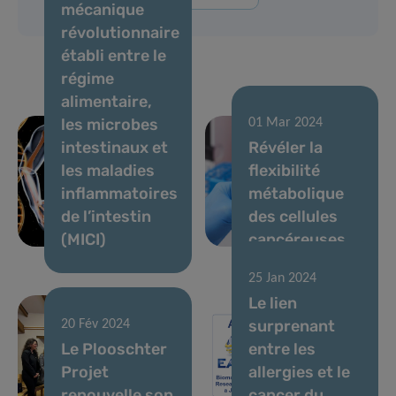
mécanique
révolutionnaire
établi entre le
régime
alimentaire,
les microbes
01 Mar 2024
intestinaux et
Révéler la
les maladies
flexibilité
inflammatoires
métabolique
de l’intestin
des cellules
(MICI)
cancéreuses
25 Jan 2024
Le lien
surprenant
20 Fév 2024
Le Plooschter
entre les
Projet
allergies et le
renouvelle son
cancer du