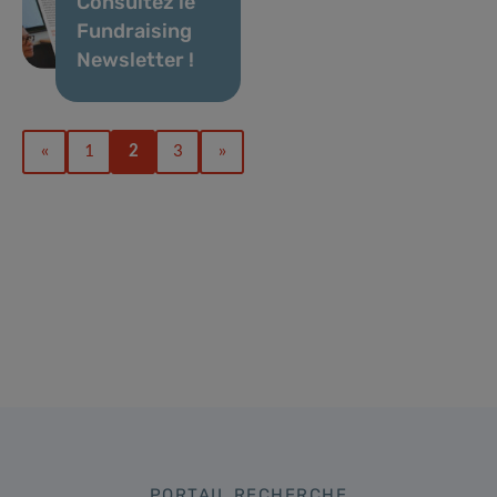
Consultez le
Fundraising
Newsletter !
«
1
2
3
»
PORTAIL RECHERCHE