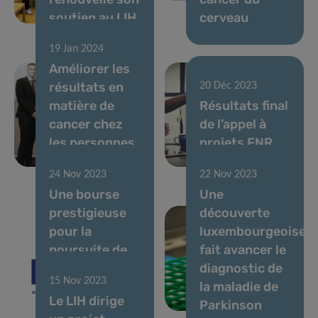
soutien au LIH
cerveau
19 Jan 2024
Améliorer les
résultats en
20 Déc 2023
matière de
Résultats final
cancer chez
de l’appel à
les personnes
projets FNR
âgées
2023 CORE
24 Nov 2023
22 Nov 2023
Une bourse
Une
prestigieuse
découverte
pour la
luxembourgeoise
poursuite de
fait avancer le
la lutte contre
diagnostic de
15 Nov 2023
le cancer
la maladie de
Le LIH dirige
métastatique
Parkinson