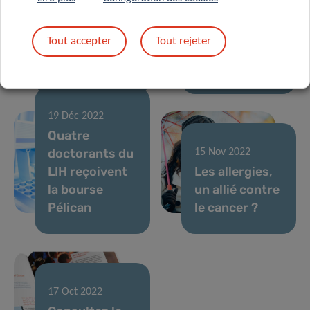
le cancer au
Marian Aldred
Luxembourg :
à des
Tout accepter
Tout rejeter
Prix Legs
chercheurs du
Kanning 2022
LIH
19 Déc 2022
Quatre
doctorants du
15 Nov 2022
LIH reçoivent
Les allergies,
la bourse
un allié contre
Pélican
le cancer ?
17 Oct 2022