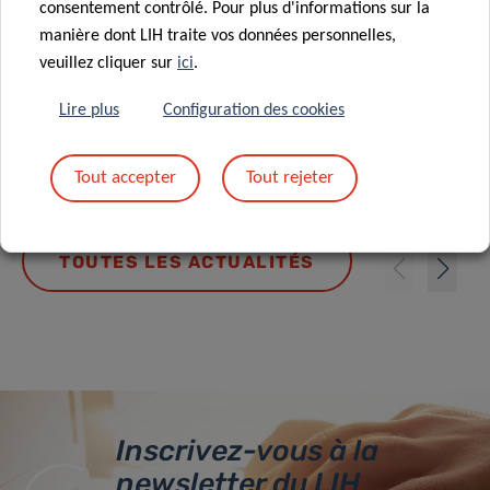
consentement contrôlé. Pour plus d'informations sur la
manière dont LIH traite vos données personnelles,
Courir pour soutenir la recherche
veuillez cliquer sur
ici
.
contre le cancer
Lire plus
Configuration des cookies
Tout accepter
Tout rejeter
TOUTES LES ACTUALITÉS
Inscrivez-vous à la
newsletter du LIH