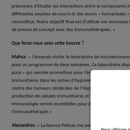
prévoyons d’étudier les interactions entre la composante i
différentes souches de souris et des souris « humanisées »
reconstitué. Notre objectif final est d’utiliser ces nouv
de preuve de concept avec des immunothérapies. »
Que ferez-vous avec cette bourse ?
Mahsa:
« J’aimerais visiter le laboratoire de microenviron
pour un programme de deux semaines. Ce laboratoire disp
puce » qui semble prometteur pour l’évaluation fonctionnell
immunitaires dans les niches d’hypoxie. Je prévois égalem
centre des tumeurs cérébrales de l’hôpital universitaire de
production de cellules immunitaires et de cytokines modifi
immunologie seront essentielles pour élargir mes connai
l’immunothérapie »
Alexandros:
« La bourse Pélican me permettra de visiter le 
Nous utilisons 