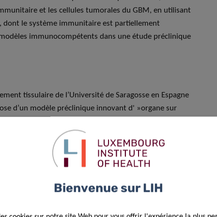
mmunitaire et les cellules tumorales du GBM, en utilisant
, dont le système immunitaire est partiellement
eaux modèles immunocompétents dans une étude préclinique
nement tissulaire de l’Université de Saragosse en Espagne
ose d’un modèle préclinique innovant d' »organe sur
e de la diaphonie entre les cellules tumorales et
ent d’effectuer un stage au département de neurologie et au
 Zurich afin de me familiariser avec le processus de
ées. Les trois semaines passées dans le groupe d’experts en
ssances en matière de développement dans le domaine de
Bienvenue sur LIH
célèbre laboratoire du Dr Ross Carruthers à l’Université de
des cookies sur notre site Web pour vous offrir l'expérience la plus pe