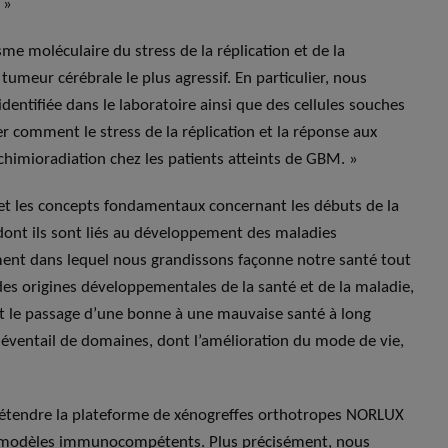
 »
e moléculaire du stress de la réplication et de la
umeur cérébrale le plus agressif. En particulier, nous
entifiée dans le laboratoire ainsi que des cellules souches
r comment le stress de la réplication et la réponse aux
himioradiation chez les patients atteints de GBM. »
 et les concepts fondamentaux concernant les débuts de la
e dont ils sont liés au développement des maladies
ent dans lequel nous grandissons façonne notre santé tout
e des origines développementales de la santé et de la maladie,
nt le passage d’une bonne à une mauvaise santé à long
e éventail de domaines, dont l’amélioration du mode de vie,
 d’étendre la plateforme de xénogreffes orthotropes NORLUX
es modèles immunocompétents. Plus précisément, nous