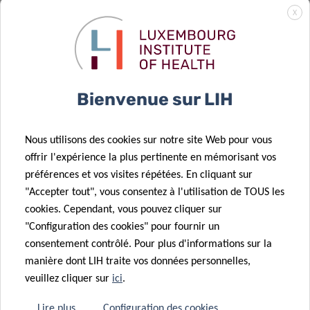
renouvelle son
X
soutien
03 Août 2023
12 Mai 2023
Une nouvelle
financier à la
Chercheur du
avancée
recherche sur
département
percutante en
le cancer du
de recherche
Bienvenue sur LIH
cancérologie
LIH
sur le cancer
reçoit un
26 Mai 2023
Nous utilisons des cookies sur notre site Web pour vous
05 Mai 2023
Bloquer
financement
offrir l'expérience la plus pertinente en mémorisant vos
Un nouveau
l’activation
de l’UE pour
préférences et vos visites répétées. En cliquant sur
consortium
des
étudier une
"Accepter tout", vous consentez à l'utilisation de TOUS les
européen,
oncogènes
nouvelle
cookies. Cependant, vous pouvez cliquer sur
financé à
pour ralentir
approche
"Configuration des cookies" pour fournir un
hauteur de 6
la leucémie
d’immunothérapie
consentement contrôlé. Pour plus d'informations sur la
millions
manière dont LIH traite vos données personnelles,
d’euros,
veuillez cliquer sur
ici
.
créera un
11 Jan 2023
réseau de
08 Fév 2023
Lire plus
Configuration des cookies