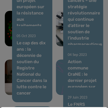
un projet
cancers – une
européen sur
stratégie
la résistance
révolutionnaire
aux
qui continue
traitements
d’attirer le
des tumeurs
soutien de
05 Oct 2023
cérébrales
l’industrie
Le cap des dix
mortelles
pharmaceutique
ans : la
décennie de
04 Sep 2023
soutien du
Action
Registre
commune
National du
CraNE : le
Cancer dans la
dernier projet
lutte contre le
européen sur
cancer
le cancer
29 Juin 2023
Le FNRS