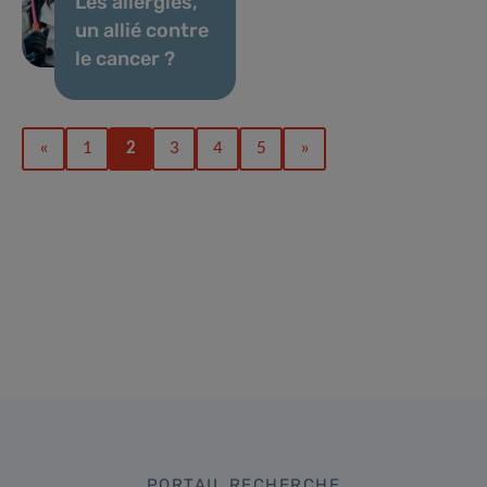
Les allergies,
un allié contre
le cancer ?
«
1
2
3
4
5
»
PORTAIL RECHERCHE