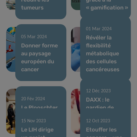
tumeurs
« gamification »
01 Mar 2024
Révéler la
05 Mar 2024
Donner forme
flexibilité
au paysage
métabolique
européen du
des cellules
cancer
cancéreuses
12 Déc 2023
DAXX : le
20 Fév 2024
Le Plooschter
gardien de
Projet
notre
15 Nov 2023
12 Oct 2023
renouvelle son
patrimoine
Le LIH dirige
Etouffer les
soutien au LIH
génétique