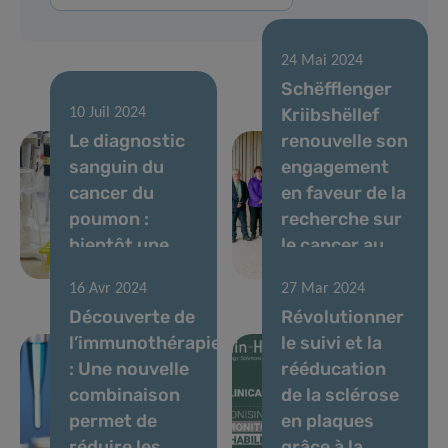
24 Mai 2024
Schëfflenger
Kriibshëllef
10 Juil 2024
Le diagnostic
renouvelle son
sanguin du
engagement
cancer du
en faveur de la
poumon :
recherche sur
bientôt une
le cancer au
réalité
LIH
16 Avr 2024
27 Mar 2024
Découverte de
Révolutionner
l’immunothérapie
le suivi et la
: Une nouvelle
rééducation
combinaison
de la sclérose
permet de
en plaques
réduire les
grâce à la