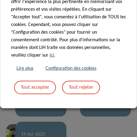
offrir l'expérience la plus pertinente en mémorisant vos
LIH au premier
préférences et vos visites répétées. En cliquant sur
plan de la
31 Mar 2022
"Accepter tout", vous consentez à l'utilisation de TOUS les
La nourriture
santé
cookies. Cependant, vous pouvez cliquer sur
peut-elle
nutritionnelle
"Configuration des cookies" pour fournir un
stimuler votre
européenne
consentement contrôlé. Pour plus d'informations sur la
02 Juil 2021
intelligence ?
manière dont LIH traite vos données personnelles,
De la bière au
veuillez cliquer sur
ici
.
pain : une
22 Juin 2021
initiative de
Un
Lire plus
Configuration des cookies
recyclage
scientifique du
innovante
LIH bénéficie
Tout accepter
Tout rejeter
suscite un
d’une
intérêt
attention
politique
royale
19 Avr 2020