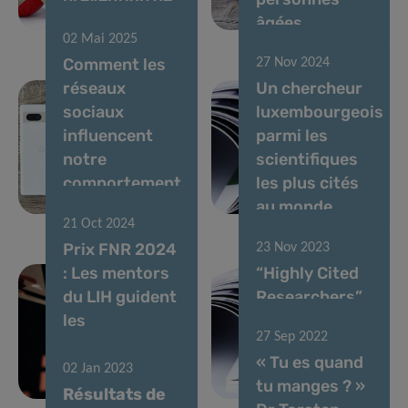
l’obésité.
âgées
02 Mai 2025
Comment les
27 Nov 2024
réseaux
Un chercheur
sociaux
luxembourgeois
influencent
parmi les
notre
scientifiques
comportement
les plus cités
alimentaire
au monde
21 Oct 2024
Prix FNR 2024
23 Nov 2023
: Les mentors
“Highly Cited
du LIH guident
Researchers”
les
– Le
27 Sep 2022
innovateurs
Luxembourg
« Tu es quand
scientifiques
toujours à la
02 Jan 2023
tu manges ? »
de demain
une
Résultats de