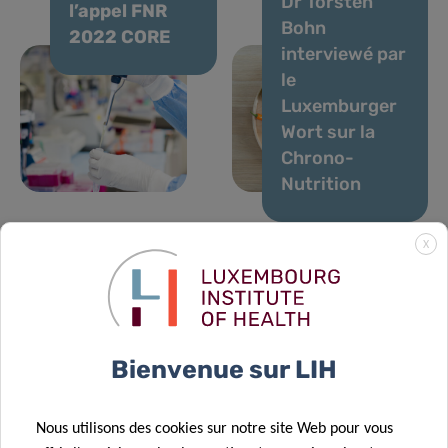
Dr Torsten
l’appel FNR
Bohn
2022 CORE
interviewé par
le
Luxemburger
Wort sur la
Chrono-
Nutrition
X
22 Sep 2022
Un peu de
21 Juil 2022
fraîcheur au
Hot Off the
Bienvenue sur LIH
10 Sep 2021
menu
Menu
Un
Nous utilisons des cookies sur notre site Web pour vous
scientifique du