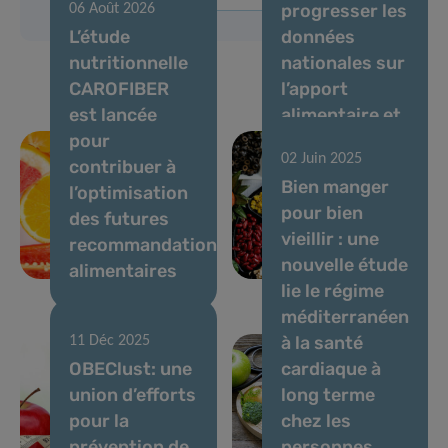
progresser les
06 Août 2026
L’étude
données
nutritionnelle
nationales sur
CAROFIBER
l’apport
est lancée
alimentaire et
pour
l’évaluation
02 Juin 2025
contribuer à
des risques
Bien manger
l’optimisation
chimiques et
pour bien
des futures
nutritionnels
vieillir : une
recommandations
au
nouvelle étude
alimentaires
Luxembourg
lie le régime
méditerranéen
à la santé
11 Déc 2025
OBEClust: une
cardiaque à
union d’efforts
long terme
pour la
chez les
prévention de
personnes